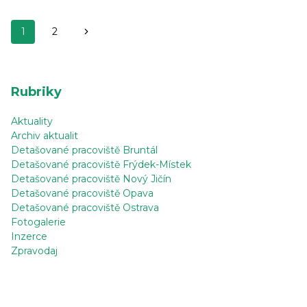
V OSOBNÍ
ASISTENCI
Navigace
Další
1
2
V KRNOVĚ
na
strana
stránce
Rubriky
Aktuality
Archiv aktualit
Detašované pracoviště Bruntál
Detašované pracoviště Frýdek-Místek
Detašované pracoviště Nový Jičín
Detašované pracoviště Opava
Detašované pracoviště Ostrava
Fotogalerie
Inzerce
Zpravodaj