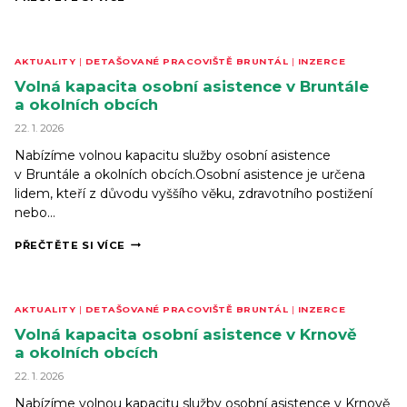
SOCIÁLNÍ
ČINNOSTI
SE
SEZNÁMILI
AKTUALITY
|
DETAŠOVANÉ PRACOVIŠTĚ BRUNTÁL
|
INZERCE
S PRAXÍ
SOCIÁLNÍCH
Volná kapacita osobní asistence v Bruntále
SLUŽEB
a okolních obcích
22. 1. 2026
Nabízíme volnou kapacitu služby osobní asistence
v Bruntále a okolních obcích.Osobní asistence je určena
lidem, kteří z důvodu vyššího věku, zdravotního postižení
nebo…
VOLNÁ
PŘEČTĚTE SI VÍCE
KAPACITA
OSOBNÍ
ASISTENCE
V BRUNTÁLE
AKTUALITY
|
DETAŠOVANÉ PRACOVIŠTĚ BRUNTÁL
|
INZERCE
A OKOLNÍCH
OBCÍCH
Volná kapacita osobní asistence v Krnově
a okolních obcích
22. 1. 2026
Nabízíme volnou kapacitu služby osobní asistence v Krnově