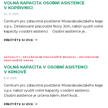
VOLNÁ KAPACITA OSOBNÍ ASISTENCE
V KOPŘIVNICI
24. 10. 2025
Centrum pro zdravotně postižené Moravskoslezského kraje
o.p.s., Detašované pracoviště Nový Jičín, nabízí využití volné
kapacity v osobní asistenci. Osobní asistence je…
VOLNÁ
PŘEČTĚTE SI VÍCE
KAPACITA
OSOBNÍ
ASISTENCE
V KOPŘIVNICI
AKTUALITY
|
DETAŠOVANÉ PRACOVIŠTĚ BRUNTÁL
|
DETAŠOVANÉ
PRACOVIŠTĚ OPAVA
VOLNÁ KAPACITA V OSOBNÍ ASISTENCI
V KRNOVĚ
8. 10. 2025
Centrum pro zdravotně postižené Moravskoslezského kraje
o.p.s. nabízí využití volné kapacity v osobní asistenci.
Osobní asistence je určena lidem, kteří kvůli…
VOLNÁ
PŘEČTĚTE SI VÍCE
KAPACITA