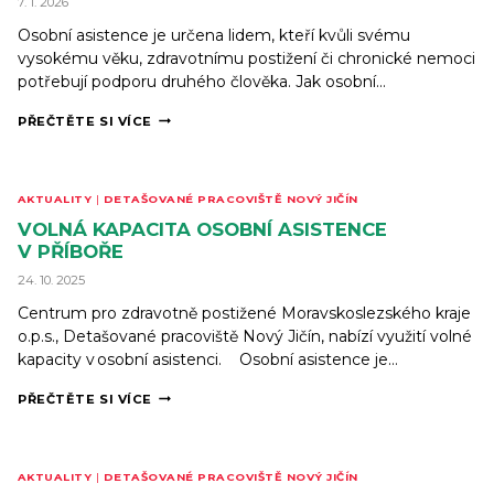
7. 1. 2026
Osobní asistence je určena lidem, kteří kvůli svému
vysokému věku, zdravotnímu postižení či chronické nemoci
potřebují podporu druhého člověka. Jak osobní…
VOLNÁ
PŘEČTĚTE SI VÍCE
KAPACITA
OSOBNÍ
ASISTENCE
V KRNOVĚ
AKTUALITY
|
DETAŠOVANÉ PRACOVIŠTĚ NOVÝ JIČÍN
VOLNÁ KAPACITA OSOBNÍ ASISTENCE
V PŘÍBOŘE
24. 10. 2025
Centrum pro zdravotně postižené Moravskoslezského kraje
o.p.s., Detašované pracoviště Nový Jičín, nabízí využití volné
kapacity v osobní asistenci. Osobní asistence je…
VOLNÁ
PŘEČTĚTE SI VÍCE
KAPACITA
OSOBNÍ
ASISTENCE
V PŘÍBOŘE
AKTUALITY
|
DETAŠOVANÉ PRACOVIŠTĚ NOVÝ JIČÍN