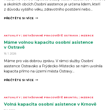
a okolních obcích.Osobní asistence je určena lidem, kteří
z důvodu vyššího věku, zdravotního postižení nebo…
VOLNÁ
PŘEČTĚTE SI VÍCE
KAPACITA
OSOBNÍ
ASISTENCE
V KRNOVĚ
AKTUALITY
|
DETAŠOVANÉ PRACOVIŠTĚ OSTRAVA
|
INZERCE
A OKOLNÍCH
OBCÍCH
Máme volnou kapacitu osobní asistence
v Ostravě
16. 1. 2026
Máme pro vás dobrou zprávu. V rámci služby Osobní
asistence Ostravsko a Frýdecko-Místecko se nám uvolnila
kapacita přímo na území města Ostravy…
MÁME
PŘEČTĚTE SI VÍCE
VOLNOU
KAPACITU
OSOBNÍ
ASISTENCE
AKTUALITY
|
DETAŠOVANÉ PRACOVIŠTĚ BRUNTÁL
|
INZERCE
V OSTRAVĚ
Volná kapacita osobní asistence v Krnově