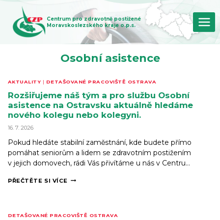
Přeskočit
na
Centrum pro zdravotně postižené
obsah
Moravskoslezského kraje o.p.s.
Osobní asistence
AKTUALITY
|
DETAŠOVANÉ PRACOVIŠTĚ OSTRAVA
Rozšiřujeme náš tým a pro službu Osobní
asistence na Ostravsku aktuálně hledáme
nového kolegu nebo kolegyni.
16. 7. 2026
Pokud hledáte stabilní zaměstnání, kde budete přímo
pomáhat seniorům a lidem se zdravotním postižením
v jejich domovech, rádi Vás přivítáme u nás v Centru…
ROZŠIŘUJEME
PŘEČTĚTE SI VÍCE
NÁŠ
TÝM
A PRO
SLUŽBU
DETAŠOVANÉ PRACOVIŠTĚ OSTRAVA
OSOBNÍ