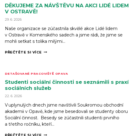
ASISTENCE
DĚKUJEME ZA NÁVŠTĚVU NA AKCI LIDÉ LIDEM
NA
V OSTRAVĚ!
OSTRAVSKU
AKTUÁLNĚ
29. 6. 2026
HLEDÁME
Naše organizace se zúčastnila skvělé akce Lidé lidem
NOVÉHO
KOLEGU
v Ostravě v Komenského sadech a jsme rádi, že jsme se
NEBO
mohli setkat s tolika milými…
KOLEGYNI.
DĚKUJEME
PŘEČTĚTE SI VÍCE
ZA
NÁVŠTĚVU
NA
AKCI
DETAŠOVANÉ PRACOVIŠTĚ OPAVA
LIDÉ
LIDEM
Studenti sociální činnosti se seznámili s praxí
V OSTRAVĚ!
sociálních služeb
22. 6. 2026
V uplynulých dnech jsme navštívili Soukromou obchodní
akademii v Opavě, kde jsme besedovali se studenty oboru
Sociální činnost. Besedy se zúčastnili studenti prvního
a třetího ročníku, kteří…
STUDENTI
PŘEČTĚTE SI VÍCE