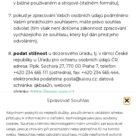
v běžně používaném a strojově čitelném formátu),
pokud je zpracování Vašich osobních údajů podmíněno
Vašim předchozím souhlasem, máte právo souhlas
odvolat (tím však není dotčena zákonnost zpracování
vycházejícího ze souhlasu, který byl dán před jeho
odvoláním),
podat stížnost
u dozorového úřadu, tj. v rámci České
republiky u Úřadu pro ochranu osobních údajů ČR.
adresa: Pplk. Sochora 27, 170 00 Praha 7, telefon:
+420 234 665 111 (ústředna), fax: +420 234 665 444,
elektronická podatelna:
posta@uoou.cz
; datová
schránka: qkbaa2n, webové
stránky:
https://www.uoou.cz
Spravovat Souhlas
V případě jakýchkoli přání nebo dotazů či uplatnění
Abychom poskytli co nejlepší služby, používáme k ukládání a/nebo
Vašich práv
v oblasti osobních údajů je možné obracet se
přístupu k informacím o zařízení, technologie jako jsou soubory
na kontaktech:
cookies. Souhlas s těmito technologiemi nám umožní zpracovávat
údaje, jako je chování při procházení nebo jedinečná ID na tomto
webu. Nesouhlas nebo odvolání souhlasu může nepříznivě ovlivnit