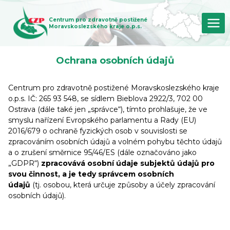
Přeskočit
na
Centrum pro zdravotně postižené
obsah
Moravskoslezského kraje o.p.s.
Ochrana osobních údajů
Centrum pro zdravotně postižené Moravskoslezského kraje
o.p.s. IČ: 265 93 548, se sídlem Bieblova 2922/3, 702 00
Ostrava (dále také jen „správce“), tímto prohlašuje, že ve
smyslu nařízení Evropského parlamentu a Rady (EU)
2016/679 o ochraně fyzických osob v souvislosti se
zpracováním osobních údajů a volném pohybu těchto údajů
a o zrušení směrnice 95/46/ES (dále označováno jako
„GDPR“)
zpracovává osobní údaje subjektů údajů pro
svou činnost, a je tedy správcem osobních
údajů
(tj. osobou, která určuje způsoby a účely zpracování
osobních údajů).