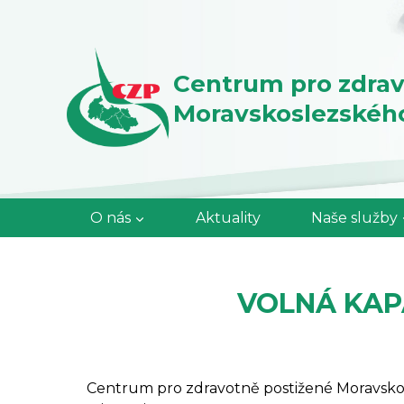
Přeskočit
na
obsah
Centrum pro zdrav
Moravskoslezského 
O nás
Aktuality
Naše služby
VOLNÁ KAP
Centrum pro zdravotně postižené Moravskosle