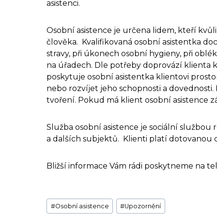
asistenci.
Osobní asistence je určena lidem, kteří k
člověka. Kvalifikovaná osobní asistentka d
stravy, při úkonech osobní hygieny, při obl
na úřadech. Dle potřeby doprovází klienta k l
poskytuje osobní asistentka klientovi pros
nebo rozvíjet jeho schopnosti a dovednosti. 
tvoření. Pokud má klient osobní asistence z
Služba osobní asistence je sociální službou
a dalších subjektů. Klienti platí dotovano
Bližší informace Vám rádi poskytneme na tel
Štítky
#
Osobní asistence
#
Upozornění
příspěvků: