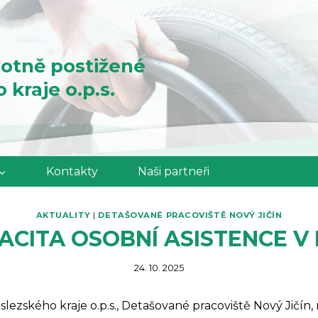
otně postižené
kraje o.p.s.
Kontakty
Naši partneři
AKTUALITY
|
DETAŠOVANÉ PRACOVIŠTĚ NOVÝ JIČÍN
ACITA OSOBNÍ ASISTENCE V 
24. 10. 2025
zského kraje o.p.s., Detašované pracoviště Nový Jičín, n