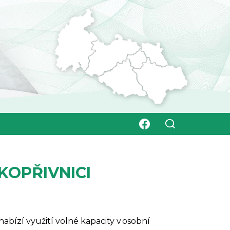
KOPŘIVNICI
abízí využití volné kapacity v osobní