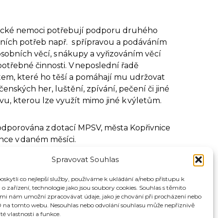
onické nemoci potřebují podporu druhého
lních potřeb např. s přípravou a podáváním
osobních věcí, s nákupy a vyřizováním věcí
 potřebné činnosti. V neposlední řadě
stem, které ho těší a pomáhají mu udržovat
nských her, luštění, zpívání, pečení či jiné
vu, kterou lze využít mimo jiné k výletům.
 podporována z dotací MPSV, města Kopřivnice
ence v daném měsíci.
Spravovat Souhlas
kytli co nejlepší služby, používáme k ukládání a/nebo přístupu k
o zařízení, technologie jako jsou soubory cookies. Souhlas s těmito
mi nám umožní zpracovávat údaje, jako je chování při procházení nebo
D na tomto webu. Nesouhlas nebo odvolání souhlasu může nepříznivě
ité vlastnosti a funkce.