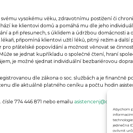
vůli svému vysokému věku, zdravotnímu postižení či chr
ochází ke klientovi domů a pomáhá mu dle jeho individuá
ékání a při přesunech, s úklidem a údržbou domácnosti a 
ékaři, připomíná klientovi užití léků, pitný režim a další
tor pro přátelské popovídání a možnost věnovat se činno
Může se jednat kupříkladu o společné čtení, hraní společe
ájem, je možné sjednat individuální bezbariérovou dopra
 registrovanou dle zákona o soc. službách a je finančně
u cenu dle aktuálně platného ceníku a počtu hodin asist
. čísle 774 446 871 nebo emailu
asistencenj@czp-msk.cz
Abychom pos
informacím 
technologie
jedinečná I
ovlivnit urč