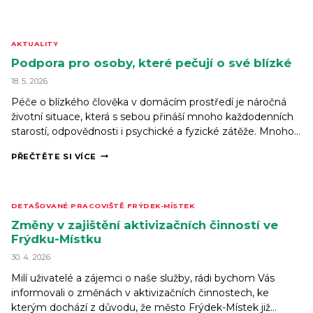
–
DOČASNÉ
UZAVŘENÍ
OSTRAVSKÉ
AKTUALITY
POBOČKY
Z DŮVODU
Podpora pro osoby, které pečují o své blízké
REKONSTRUKCE
18. 5. 2026
Péče o blízkého člověka v domácím prostředí je náročná
životní situace, která s sebou přináší mnoho každodenních
starostí, odpovědnosti i psychické a fyzické zátěže. Mnoho…
PODPORA
PŘEČTĚTE SI VÍCE
PRO
OSOBY,
KTERÉ
PEČUJÍ
DETAŠOVANÉ PRACOVIŠTĚ FRÝDEK-MÍSTEK
O SVÉ
BLÍZKÉ
Změny v zajištění aktivizačních činností ve
Frýdku-Místku
30. 4. 2026
Milí uživatelé a zájemci o naše služby, rádi bychom Vás
informovali o změnách v aktivizačních činnostech, ke
kterým dochází z důvodu, že město Frýdek-Místek již…