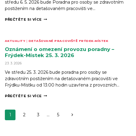
středu 6. 5. 2026 bude Poradna pro osoby se zdravotním
postižením na detašovaném pracovišti ve…
DOČASNÉ
PŘEČTĚTE SI VÍCE
UZAVŘENÍ
PORADNY
PRO
OSOBY
AKTUALITY
|
DETAŠOVANÉ PRACOVIŠTĚ FRÝDEK-MÍSTEK
SE
ZDRAVOTNÍM
Oznámení o omezení provozu poradny –
POSTIŽENÍM
Frýdek-Místek 25. 3. 2026
VE
FRÝDKU-
23. 3. 2026
MÍSTKU
Ve středu 25. 3. 2026 bude poradna pro osoby se
zdravotním postižením na detašovaném pracovišti ve
Frýdku-Místku od 13:00 hodin uzavřena z provozních…
OZNÁMENÍ
PŘEČTĚTE SI VÍCE
O OMEZENÍ
PROVOZU
PORADNY
Navigace
Další
1
2
3
–
…
5
na
FRÝDEK-
strana
MÍSTEK
stránce
25. 3. 2026