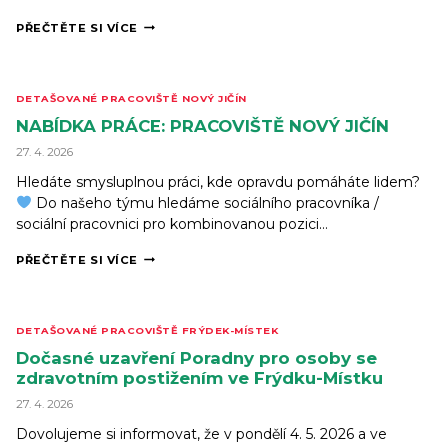
ZMĚNY
PŘEČTĚTE SI VÍCE
V ZAJIŠTĚNÍ
AKTIVIZAČNÍCH
ČINNOSTÍ
VE
DETAŠOVANÉ PRACOVIŠTĚ NOVÝ JIČÍN
FRÝDKU-
MÍSTKU
NABÍDKA PRÁCE: PRACOVIŠTĚ NOVÝ JIČÍN
27. 4. 2026
Hledáte smysluplnou práci, kde opravdu pomáháte lidem?
Do našeho týmu hledáme sociálního pracovníka /
sociální pracovnici pro kombinovanou pozici…
NABÍDKA
PŘEČTĚTE SI VÍCE
PRÁCE:
PRACOVIŠTĚ
NOVÝ
JIČÍN
DETAŠOVANÉ PRACOVIŠTĚ FRÝDEK-MÍSTEK
Dočasné uzavření Poradny pro osoby se
zdravotním postižením ve Frýdku-Místku
27. 4. 2026
Dovolujeme si informovat, že v pondělí 4. 5. 2026 a ve