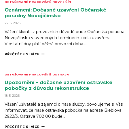
DETAŠOVANÉ PRACOVIŠTĚ NOVÝ JIČÍN
JIČÍN
(8. 6. 2026)
Oznámení: Dočasné uzavření Občanské
poradny Novojičínsko
27. 5. 2026
Vážení klienti, z provozních důvodů bude Občanská poradna
Novojičínsko v uvedených termínech zcela uzavřena:
V ostatní dny platí běžná provozní doba….
OZNÁMENÍ:
PŘEČTĚTE SI VÍCE
DOČASNÉ
UZAVŘENÍ
OBČANSKÉ
PORADNY
DETAŠOVANÉ PRACOVIŠTĚ OSTRAVA
NOVOJIČÍNSKO
Upozornění – dočasné uzavření ostravské
pobočky z důvodu rekonstrukce
18. 5. 2026
Vážení uživatelé a zájemci o naše služby, dovolujeme si Vás
informovat, že naše ostravská pobočka na adrese Bieblova
2922/3, Ostrava 702 00 bude…
UPOZORNĚNÍ
PŘEČTĚTE SI VÍCE