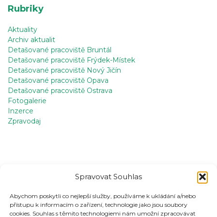
Rubriky
Aktuality
Archiv aktualit
Detašované pracoviště Bruntál
Detašované pracoviště Frýdek-Místek
Detašované pracoviště Nový Jičín
Detašované pracoviště Opava
Detašované pracoviště Ostrava
Fotogalerie
Inzerce
Zpravodaj
Štítky
Spravovat Souhlas
Abychom poskytli co nejlepší služby, používáme k ukládání a/nebo
Inzerce
Klub Čaje o páté
přístupu k informacím o zařízení, technologie jako jsou soubory
cookies. Souhlas s těmito technologiemi nám umožní zpracovávat