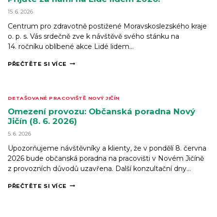
15. 6. 2026
Centrum pro zdravotně postižené Moravskoslezského kraje
o. p. s. Vás srdečně zve k návštěvě svého stánku na
14. ročníku oblíbené akce Lidé lidem…
PŘIJĎTE
PŘEČTĚTE SI VÍCE
ZA
NÁMI
NA
LIDÉ
DETAŠOVANÉ PRACOVIŠTĚ NOVÝ JIČÍN
LIDEM
2026!
Omezení provozu: Občanská poradna Nový
Jičín (8. 6. 2026)
5. 6. 2026
Upozorňujeme návštěvníky a klienty, že v pondělí 8. června
2026 bude občanská poradna na pracovišti v Novém Jičíně
z provozních důvodů uzavřena. Další konzultační dny…
OMEZENÍ
PŘEČTĚTE SI VÍCE
PROVOZU:
OBČANSKÁ
PORADNA
NOVÝ