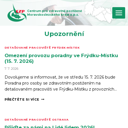
Přeskočit
na
Centrum pro zdravotně postižené
obsah
Moravskoslezského kraje o.p.s.
Upozornění
DETAŠOVANÉ PRACOVIŠTĚ FRÝDEK-MÍSTEK
Omezení provozu poradny ve Frýdku-Místku
(15. 7. 2026)
7. 7. 2026
Dovolujeme si informovat, že ve středu 15. 7. 2026 bude
Poradna pro osoby se zdravotním postižením na
detašovaném pracovišti ve Frýdku-Místku z provozních…
OMEZENÍ
PŘEČTĚTE SI VÍCE
PROVOZU
PORADNY
VE
FRÝDKU-
DETAŠOVANÉ PRACOVIŠTĚ OSTRAVA
MÍSTKU
(15. 7. 2026)
Přijďte za námi na Lidé lidem 2026!