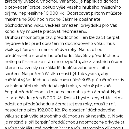
zkrácený úvazek. Vhodnou variantou je například dohoda
o provedení práce, pokud výše vašeho hrubého měsíčního
příjmu nepřesáhne 10.000 Kč. Odpracovat přitom můžete
maximálně 300 hodin ročně. Jakmile dosáhnete
důchodového věku, veškerá omezení přivýdělku pro Vás
končí a Vy můžete pracovat neomezeně.
Druhou možností je tzv. předdůchod. Ten lze začít čerpat
nejdříve 5 let před dosažením důchodového věku, musí
však být čerpán minimálně dva roky. Na rozdíl od
předčasného starobního důchodu, člověk v předdůchodu
nečerpá finance ze státního rozpočtu, ale z vlastních úspor,
které mu vznikly na základě doplňkového penzijního
spoření. Naspořená částka musí být tak vysoká, aby
měsíční výše důchodu byla minimálně 30% průměrné mzdy
za kalendářní rok, předcházející roku, v němž jste začali
čerpat předdůchod, a to po celou dobu jeho čerpání. Nyní
je tato částka přes 8.000 Kč. Pokud byste tedy chtěli letos
odejít do předdůchodu a čerpat jej dva roky, musíte mít
naspořeno přes 192.000 Kč. Po dosažení důchodového
věku se pak výše starobního důchodu nijak nesnižuje. Navíc
je možné si při čerpání předdůchodu neomezeně přivydělat
a výše výdělku má pozitivní vliv na výši starobního důchodu.