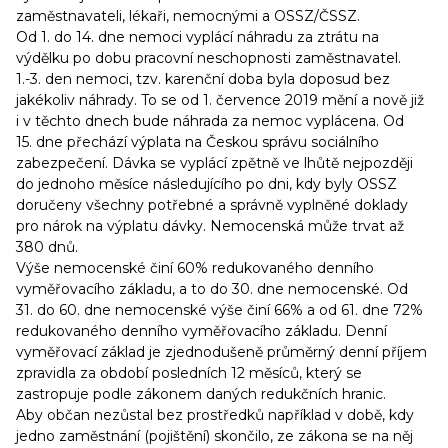
zaměstnavateli, lékaři, nemocnými a OSSZ/ČSSZ.
Od 1. do 14. dne nemoci vyplácí náhradu za ztrátu na
výdělku po dobu pracovní neschopnosti zaměstnavatel.
1.-3. den nemoci, tzv. karenční doba byla doposud bez
jakékoliv náhrady. To se od 1. července 2019 mění a nově již
i v těchto dnech bude náhrada za nemoc vyplácena. Od
15. dne přechází výplata na Českou správu sociálního
zabezpečení. Dávka se vyplácí zpětně ve lhůtě nejpozději
do jednoho měsíce následujícího po dni, kdy byly OSSZ
doručeny všechny potřebné a správně vyplněné doklady
pro nárok na výplatu dávky. Nemocenská může trvat až
380 dnů.
Výše nemocenské činí 60% redukovaného denního
vyměřovacího základu, a to do 30. dne nemocenské. Od
31. do 60. dne nemocenské výše činí 66% a od 61. dne 72%
redukovaného denního vyměřovacího základu. Denní
vyměřovací základ je zjednodušeně průměrný denní příjem
zpravidla za období posledních 12 měsíců, který se
zastropuje podle zákonem daných redukčních hranic.
Aby občan nezůstal bez prostředků například v době, kdy
jedno zaměstnání (pojištění) skončilo, ze zákona se na něj