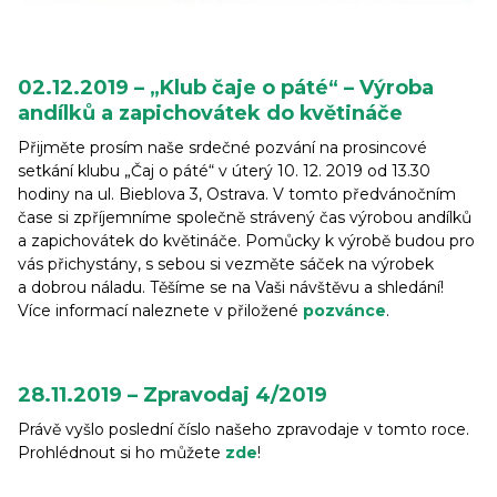
02.12.2019 – „Klub čaje o páté“ – Výroba
andílků a zapichovátek do květináče
Přijměte prosím naše srdečné pozvání na prosincové
setkání klubu „Čaj o páté“ v úterý 10. 12. 2019 od 13.30
hodiny na ul. Bieblova 3, Ostrava. V tomto předvánočním
čase si zpříjemníme společně strávený čas výrobou andílků
a zapichovátek do květináče. Pomůcky k výrobě budou pro
vás přichystány, s sebou si vezměte sáček na výrobek
a dobrou náladu. Těšíme se na Vaši návštěvu a shledání!
Více informací naleznete v přiložené
pozvánce
.
28.11.2019 – Zpravodaj 4/2019
Právě vyšlo poslední číslo našeho zpravodaje v tomto roce.
Prohlédnout si ho můžete
zde
!