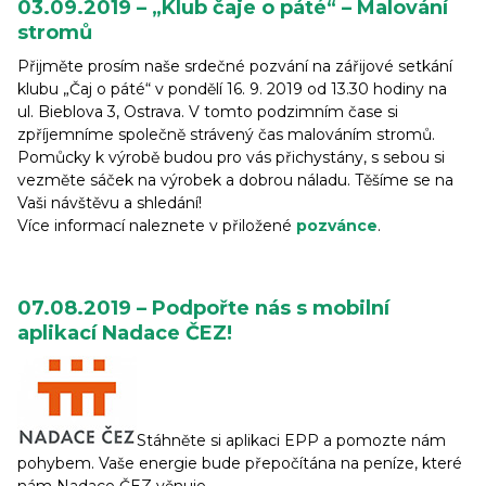
03.09.2019 – „Klub čaje o páté“ – Malování
stromů
Přijměte prosím naše srdečné pozvání na zářijové setkání
klubu „Čaj o páté“ v pondělí 16. 9. 2019 od 13.30 hodiny na
ul. Bieblova 3, Ostrava. V tomto podzimním čase si
zpříjemníme společně strávený čas malováním stromů.
Pomůcky k výrobě budou pro vás přichystány, s sebou si
vezměte sáček na výrobek a dobrou náladu. Těšíme se na
Vaši návštěvu a shledání!
Více informací naleznete v přiložené
pozvánce
.
07.08.2019 – Podpořte nás s mobilní
aplikací Nadace ČEZ!
Stáhněte si aplikaci EPP a pomozte nám
pohybem. Vaše energie bude přepočítána na peníze, které
nám Nadace ČEZ věnuje.