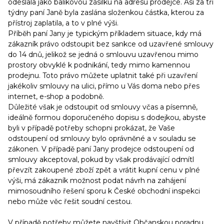
odeslala jako balíkovou zásilku na adresu prodejce. Asi za tři
týdny paní Janě byla zaslána složenkou částka, kterou za
přístroj zaplatila, a to v plné výši.
Příběh paní Jany je typickým příkladem situace, kdy má
zákazník právo odstoupit bez sankce od uzavřené smlouvy
do 14 dnů, jelikož se jedná o smlouvu uzavřenou mimo
prostory obvyklé k podnikání, tedy mimo kamennou
prodejnu. Toto právo můžete uplatnit také při uzavření
jakékoliv smlouvy na ulici, přímo u Vás doma nebo přes
internet, e-shop a podobně.
Důležité však je odstoupit od smlouvy včas a písemně,
ideálně formou doporučeného dopisu s dodejkou, abyste
byli v případě potřeby schopni prokázat, že Vaše
odstoupení od smlouvy bylo oprávněné a v souladu se
zákonen. V případě paní Jany prodejce odstoupení od
smlouvy akceptoval, pokud by však prodávající odmítl
převzít zakoupené zboží zpět a vrátit kupní cenu v plné
výši, má zákazník možnost podat návrh na zahájení
mimosoudního řešení sporu k České obchodní inspekci
nebo může věc řešit soudní cestou.
V případě potřeby můžete navštívit Občanskou poradnu,