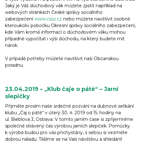
Jaký je Váš důchodový věk můžete zjistit například na
webových stránkách České správy sociálního
zabezpečení
www.cssz.cz
nebo můžete navštívit osobně
kteroukoliv pobočku Okresní správy sociálního zabezpečení,
kde Vám kromě informací o důchodovém věku mohou
případně vypočítat i výši důchodu, na který budete mít
nárok.
V případě potřeby můžete navštívit naši Občanskou
poradnu.
23.04.2019 – „Klub čaje o páté“ – Jarní
slepičky
Přijměte prosím naše srdečné pozvání na dubnové setkání
klubu „Čaj o páté“ v úterý 30. 4. 2019 od 15. hodiny na
ul. Bieblova 3, Ostrava. V tomto jarním čase si zpříjemníme
společně strávený čas výrobou jarních slepiček. Pomůcky
k výrobě budou pro vás přichystány, s sebou si vezměte
dobrou náladu. Těšíme se na Vaši návštěvu a shledání!