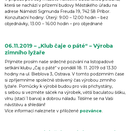
která se nachází v přízemí budovy Městského úřadu na
adrese Náměstí Sigmunda Freuda 19, 742 58 Příbor.
Konzultační hodiny: Úterý: 9:00 – 12:00 hodin – bez
objednávky, 13:00 – 16:00 hodin – pro objednané
06.11.2019 – „Klub čaje o páté“ – Výroba
zimního lyžaře
Přijměte prosím naše srdečné pozvání na listopadové
setkání klubu „Čaj o páté“ v pondělí 18. 11. 2019 od 13.30
hodiny na ul. Bieblova 3, Ostrava. V tomto podzimním čase
si zpříjemníme společně strávený čas výrobou zimního
lyžaře. Pomůcky k výrobě budou pro vás přichystány,
s sebou si vezměte sáček na výrobek, větší baculatou šišku,
vlnu (stačí 1 barva) a dobrou náladu. Těšíme se na Vaši
návštěvu a shledání!
Více informací naleznete v přiložené
pozvánce
.