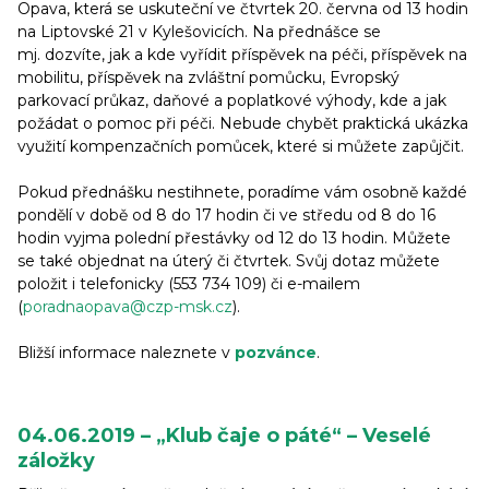
Opava, která se uskuteční ve čtvrtek 20. června od 13 hodin
na Liptovské 21 v Kylešovicích. Na přednášce se
mj. dozvíte, jak a kde vyřídit příspěvek na péči, příspěvek na
mobilitu, příspěvek na zvláštní pomůcku, Evropský
parkovací průkaz, daňové a poplatkové výhody, kde a jak
požádat o pomoc při péči. Nebude chybět praktická ukázka
využití kompenzačních pomůcek, které si můžete zapůjčit.
Pokud přednášku nestihnete, poradíme vám osobně každé
pondělí v době od 8 do 17 hodin či ve středu od 8 do 16
hodin vyjma polední přestávky od 12 do 13 hodin. Můžete
se také objednat na úterý či čtvrtek. Svůj dotaz můžete
položit i telefonicky (553 734 109) či e-mailem
(
poradnaopava@czp-msk.cz
).
Bližší informace naleznete v
pozvánce
.
04.06.2019 – „Klub čaje o páté“ – Veselé
záložky