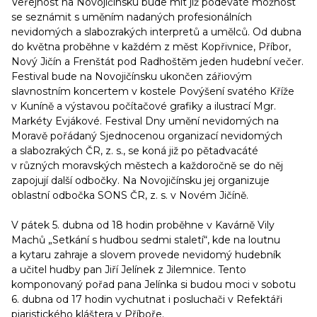
Veřejnost na Novojičínsku bude mít již podeváté možnost
se seznámit s uměním nadaných profesionálních
nevidomých a slabozrakých interpretů a umělců. Od dubna
do května proběhne v každém z měst Kopřivnice, Příbor,
Nový Jičín a Frenštát pod Radhoštěm jeden hudební večer.
Festival bude na Novojičínsku ukončen zářiovým
slavnostním koncertem v kostele Povýšení svatého Kříže
v Kuníně a výstavou počítačové grafiky a ilustrací Mgr.
Markéty Evjákové. Festival Dny umění nevidomých na
Moravě pořádaný Sjednocenou organizací nevidomých
a slabozrakých ČR, z. s., se koná již po pětadvacáté
v různých moravských městech a každoročně se do něj
zapojují další odbočky. Na Novojičínsku jej organizuje
oblastní odbočka SONS ČR, z. s. v Novém Jičíně.
V pátek 5. dubna od 18 hodin proběhne v Kavárně Vily
Machů „Setkání s hudbou sedmi staletí“, kde na loutnu
a kytaru zahraje a slovem provede nevidomý hudebník
a učitel hudby pan Jiří Jelínek z Jilemnice. Tento
komponovaný pořad pana Jelínka si budou moci v sobotu
6. dubna od 17 hodin vychutnat i posluchači v Refektáři
piaristického kláštera v Příboře.