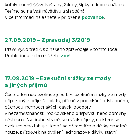
kofoly, menší šišky, kaštany, žaludy, šípky a dobrou náladu.
Těšíme se na Vaši návštěvu a shledání!
Více informací naleznete v přiložené
pozvánce
.
27.09.2019 – Zpravodaj 3/2019
Právě vyšlo třetí číslo našeho zpravodaje v tomto roce.
Prohlédnout si ho můžete
zde
!
17.09.2019 – Exekuční srážky ze mzdy
a jiných příjmů
Častou formou exekuce jsou tzv. exekuční srážky ze mzdy,
příp. z jiných příjmů – platu, příjmů z podnikání, odstupného,
důchodu, nemocenských dávek, podpory
v nezaměstnanosti, rodičovského příspěvku nebo odměny
pěstouna. Na druhé straně jsou však příjmy, na které se
exekuce nevztahuje. Jedná se především o dávky hmotné
nouze, příspěvek na bydlení, jednorázové dávky státní