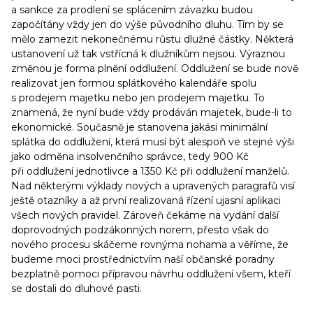
a sankce za prodlení se splácením závazku budou
započítány vždy jen do výše původního dluhu. Tím by se
mělo zamezit nekonečnému růstu dlužné částky. Některá
ustanovení už tak vstřícná k dlužníkům nejsou. Výraznou
změnou je forma plnění oddlužení. Oddlužení se bude nově
realizovat jen formou splátkového kalendáře spolu
s prodejem majetku nebo jen prodejem majetku. To
znamená, že nyní bude vždy prodáván majetek, bude-li to
ekonomické. Současně je stanovena jakási minimální
splátka do oddlužení, která musí být alespoň ve stejné výši
jako odměna insolvenčního správce, tedy 900 Kč
při oddlužení jednotlivce a 1350 Kč při oddlužení manželů.
Nad některými výklady nových a upravených paragrafů visí
ještě otazníky a až první realizovaná řízení ujasní aplikaci
všech nových pravidel. Zároveň čekáme na vydání další
doprovodných podzákonných norem, přesto však do
nového procesu skáčeme rovnýma nohama a věříme, že
budeme moci prostřednictvím naší občanské poradny
bezplatně pomoci přípravou návrhu oddlužení všem, kteří
se dostali do dluhové pasti.