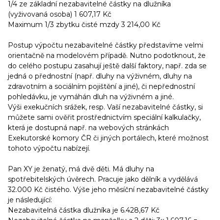
1/4 ze základní nezabavitelné částky na dlužníka
(vyživovaná osoba) 1 607,17 Kč
Maximum 1/3 zbytku čisté mzdy 3 214,00 Kč
Postup výpočtu nezabavitelné částky představíme velmi
orientačně na modelovém případě. Nutno podotknout, že
do celého postupu zasahují ještě další faktory, např. zda se
jedná o přednostní (např. dluhy na výživném, dluhy na
zdravotním a sociálním pojištění a jiné), či nepřednostní
pohledávku, je vymáhán dluh na výživném a jiné.
Výši exekučních srážek, resp. Vaší nezabavitelné částky, si
můžete sami ověřit prostřednictvím speciální kalkulačky,
která je dostupná např. na webových stránkách
Exekutorské komory ČR či jiných portálech, které možnost
tohoto výpočtu nabízejí.
Pan XY je ženatý, má dvě děti. Má dluhy na
spotřebitelských úvěrech. Pracuje jako dělník a vydělává
32.000 Kč čistého. Výše jeho měsíční nezabavitelné částky
je následující:
Nezabavitelná částka dlužníka je 6.428,67 Kč