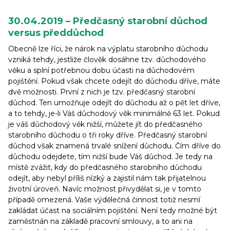
30.04.2019 – Předčasný starobní důchod
versus předdůchod
Obecně lze říci, že nárok na výplatu starobního důchodu
vzniká tehdy, jestliže člověk dosáhne tzv. důchodového
věku a splní potřebnou dobu účasti na důchodovém
pojištění. Pokud však chcete odejít do důchodu dříve, máte
dvě možnosti. První z nich je tzv. předčasný starobní
důchod. Ten umožňuje odejít do důchodu až o pět let dříve,
a to tehdy, je-li Váš důchodový věk minimálně 63 let. Pokud
je váš důchodový věk nižší, můžete jít do předčasného
starobního důchodu o tři roky dříve. Předčasný starobní
důchod však znamená trvalé snížení důchodu. Čím dříve do
důchodu odejdete, tím nižší bude Váš důchod. Je tedy na
místě zvážit, kdy do předčasného starobního důchodu
odejít, aby nebyl příliš nízký a zajistil nám tak přijatelnou
životní úroveň. Navíc možnost přivydělat si, je v tomto
případě omezená. Vaše výdělečná činnost totiž nesmí
zakládat účast na sociálním pojištění. Není tedy možné být
zaměstnán na základě pracovní smlouvy, a to ani na