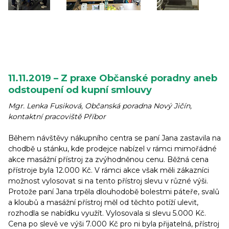
11.11.2019 – Z praxe Občanské poradny aneb
odstoupení od kupní smlouvy
Mgr. Lenka Fusiková, Občanská poradna Nový Jičín,
kontaktní pracoviště Příbor
Během návštěvy nákupního centra se paní Jana zastavila na
chodbě u stánku, kde prodejce nabízel v rámci mimořádné
akce masážní přístroj za zvýhodněnou cenu. Běžná cena
přístroje byla 12.000 Kč. V rámci akce však měli zákazníci
možnost vylosovat si na tento přístroj slevu v různé výši.
Protože paní Jana trpěla dlouhodobě bolestmi páteře, svalů
a kloubů a masážní přístroj měl od těchto potíží ulevit,
rozhodla se nabídku využít. Vylosovala si slevu 5.000 Kč.
Cena po slevě ve výši 7.000 Kč pro ni byla přijatelná, přístroj