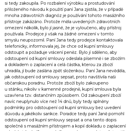
si tedy zakoupila. Po rozbalení výrobku a prostudování
přiloženého návodu k použití paní Jana zjistila, že v případě
mnoha zdravotních diagnóz je používání tohoto masážního
přístroje zakázáno. Protože měla uvedených zdravotních
omezení několik, bylo jí jasné, že je vyloučeno, aby přístroj
používala. Prodejce ji však na žádné omezení v tomto
smyslu neupozornil. Paní Jana tedy prodejce kontaktovala
telefonicky, informovala jej, že chce od kupní smlouvy
odstoupit a požaduje vrácení peněz. Bylo jí sděleno, aby
odstoupení od kupní smlouvy odeslala písemně i se zbožím
a dokladem o zaplacení a celá částka, kterou za zboží
uhradila, jí bude zaslána zpět složenkou. Paní Jana nevěděla,
jak odstoupení od smlouvy sepsat, proto navštívila naši
občanskou poradnu. Protože zboží bylo zakoupeno
u stánku, nikoliv v kamenné prodejně, kupní smlouva byla
uzavřena tzv. distančním způsobem. Od zakoupení zboží
navíc neuplynulo více než 14 dnů, byly tedy splněny
podmínky pro odstoupení od kupní smlouvy bez uvedení
důvodu a jakékoliv sankce. Poradce tedy paní Janě pomohl
odstoupení od kupní smlouvy sepsat a ona tento dopis
společně s masážním přístrojem a kopií dokladu o zaplacení