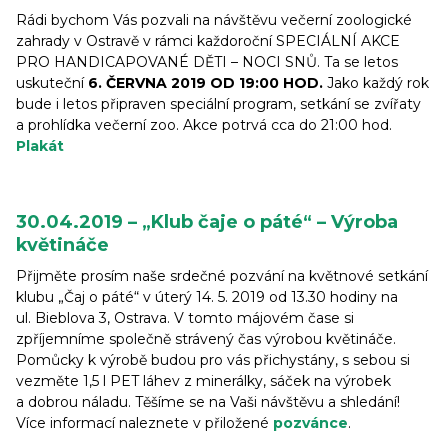
Rádi bychom Vás pozvali na návštěvu večerní zoologické
zahrady v Ostravě v rámci každoroční SPECIÁLNÍ AKCE
PRO HANDICAPOVANÉ DĚTI – NOCI SNŮ. Ta se letos
uskuteční
6. ČERVNA 2019 OD 19:00 HOD.
Jako každý rok
bude i letos připraven speciální program, setkání se zvířaty
a prohlídka večerní zoo. Akce potrvá cca do 21:00 hod.
Plakát
30.04.2019 – „Klub čaje o páté“ – Výroba
květináče
Přijměte prosím naše srdečné pozvání na květnové setkání
klubu „Čaj o páté“ v úterý 14. 5. 2019 od 13.30 hodiny na
ul. Bieblova 3, Ostrava. V tomto májovém čase si
zpříjemníme společně strávený čas výrobou květináče.
Pomůcky k výrobě budou pro vás přichystány, s sebou si
vezměte 1,5 l PET láhev z minerálky, sáček na výrobek
a dobrou náladu. Těšíme se na Vaši návštěvu a shledání!
Více informací naleznete v přiložené
pozvánce
.