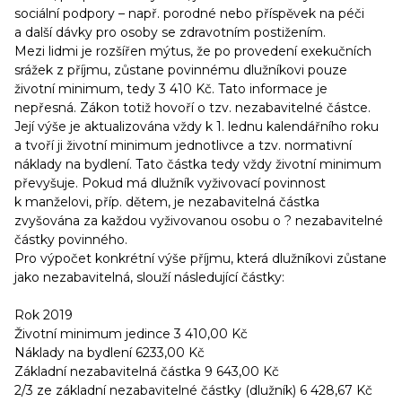
sociální podpory – např. porodné nebo příspěvek na péči
a další dávky pro osoby se zdravotním postižením.
Mezi lidmi je rozšířen mýtus, že po provedení exekučních
srážek z příjmu, zůstane povinnému dlužníkovi pouze
životní minimum, tedy 3 410 Kč. Tato informace je
nepřesná. Zákon totiž hovoří o tzv. nezabavitelné částce.
Její výše je aktualizována vždy k 1. lednu kalendářního roku
a tvoří ji životní minimum jednotlivce a tzv. normativní
náklady na bydlení. Tato částka tedy vždy životní minimum
převyšuje. Pokud má dlužník vyživovací povinnost
k manželovi, příp. dětem, je nezabavitelná částka
zvyšována za každou vyživovanou osobu o ? nezabavitelné
částky povinného.
Pro výpočet konkrétní výše příjmu, která dlužníkovi zůstane
jako nezabavitelná, slouží následující částky:
Rok 2019
Životní minimum jedince 3 410,00 Kč
Náklady na bydlení 6233,00 Kč
Základní nezabavitelná částka 9 643,00 Kč
2/3 ze základní nezabavitelné částky (dlužník) 6 428,67 Kč