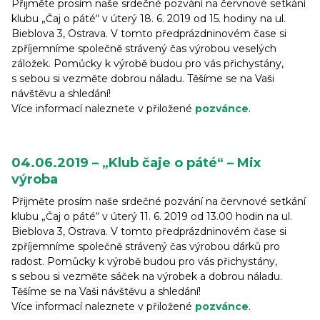
Přijměte prosím naše srdečné pozvání na červnové setkání
klubu „Čaj o páté“ v úterý 18. 6. 2019 od 15. hodiny na ul.
Bieblova 3, Ostrava. V tomto předprázdninovém čase si
zpříjemníme společně strávený čas výrobou veselých
záložek. Pomůcky k výrobě budou pro vás přichystány,
s sebou si vezměte dobrou náladu. Těšíme se na Vaši
návštěvu a shledání!
Více informací naleznete v přiložené
pozvánce
.
04.06.2019 – „Klub čaje o páté“ – Mix
výroba
Přijměte prosím naše srdečné pozvání na červnové setkání
klubu „Čaj o páté“ v úterý 11. 6. 2019 od 13.00 hodin na ul.
Bieblova 3, Ostrava. V tomto předprázdninovém čase si
zpříjemníme společně strávený čas výrobou dárků pro
radost. Pomůcky k výrobě budou pro vás přichystány,
s sebou si vezměte sáček na výrobek a dobrou náladu.
Těšíme se na Vaši návštěvu a shledání!
Více informací naleznete v přiložené
pozvánce
.