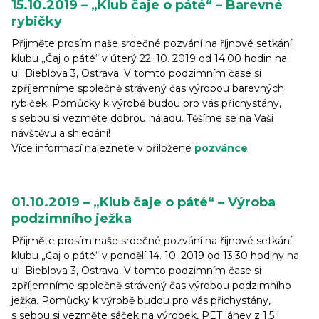
15.10.2019 – „Klub čaje o páté“ – Barevné
rybičky
Přijměte prosím naše srdečné pozvání na říjnové setkání
klubu „Čaj o páté“ v úterý 22. 10. 2019 od 14.00 hodin na
ul. Bieblova 3, Ostrava. V tomto podzimním čase si
zpříjemníme společně strávený čas výrobou barevných
rybiček. Pomůcky k výrobě budou pro vás přichystány,
s sebou si vezměte dobrou náladu. Těšíme se na Vaši
návštěvu a shledání!
Více informací naleznete v přiložené
pozvánce
.
01.10.2019 – „Klub čaje o páté“ – Výroba
podzimního ježka
Přijměte prosím naše srdečné pozvání na říjnové setkání
klubu „Čaj o páté“ v pondělí 14. 10. 2019 od 13.30 hodiny na
ul. Bieblova 3, Ostrava. V tomto podzimním čase si
zpříjemníme společně strávený čas výrobou podzimního
ježka. Pomůcky k výrobě budou pro vás přichystány,
s sebou si vezměte sáček na výrobek, PET láhev z 1,5 l