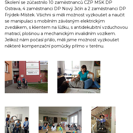
Školení se zúčastnilo 10 zaměstnanců CZP MSK DP
Ostrava, 4 zaměstnanci DP Nový Jičín a 2 zaměstnanci DP
Frýdek-Místek. Všichni si měli možnost vyzkoušet a naučit
se manipulaci s mobilním závěsným elektrickým
zvedákem, s klientem na lůžku, s antidekubitní vzduchovou
matrací, plošinou a mechanickým invalidním vozíkem.
Jelikož nám počasí přálo, měli jsme možnost vyzkoušet
některé kompenzační pomůcky přímo v terénu.