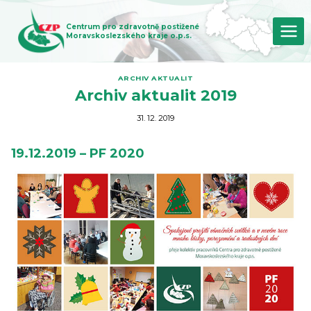
Přeskočit
na
Centrum pro zdravotně postižené
obsah
Moravskoslezského kraje o.p.s.
ARCHIV AKTUALIT
Archiv aktualit 2019
31. 12. 2019
19.12.2019 – PF 2020