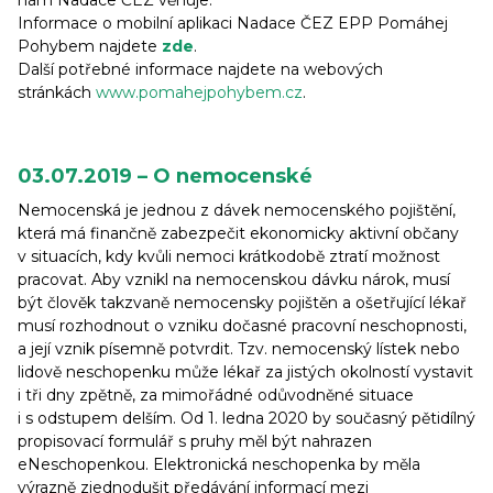
Informace o mobilní aplikaci Nadace ČEZ EPP Pomáhej
Pohybem najdete
zde
.
Další potřebné informace najdete na webových
stránkách
www.pomahejpohybem.cz
.
03.07.2019 – O nemocenské
Nemocenská je jednou z dávek nemocenského pojištění,
která má finančně zabezpečit ekonomicky aktivní občany
v situacích, kdy kvůli nemoci krátkodobě ztratí možnost
pracovat. Aby vznikl na nemocenskou dávku nárok, musí
být člověk takzvaně nemocensky pojištěn a ošetřující lékař
musí rozhodnout o vzniku dočasné pracovní neschopnosti,
a její vznik písemně potvrdit. Tzv. nemocenský lístek nebo
lidově neschopenku může lékař za jistých okolností vystavit
i tři dny zpětně, za mimořádné odůvodněné situace
i s odstupem delším. Od 1. ledna 2020 by současný pětidílný
propisovací formulář s pruhy měl být nahrazen
eNeschopenkou. Elektronická neschopenka by měla
výrazně zjednodušit předávání informací mezi