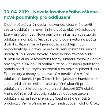
30.04.2019 – Novela insolvenčního zákona –
nové podmínky pro oddlužení
Dlouho očekávaná novela insolvence, která má otevřít
cestu k oddlužení maximálnímu počtu dlužníků vstupuje
1.června v účinnost. Nová pravidla mají usnadnit vstup do
oddlužení a umožnit řešit své dluhy co největšímu počtu
dlužníků. Řízení má být jednodušší a rychlejší. Tou
nejpodstatnější úpravou je však zrušení minimální hranice
úhrady dluhu. Podle novely insolvenčního zákona bude
dlužník od dluhů osvobozen i tehdy, uhradí-li méně jak dříve
povinných 30%, pokud prokáže, že se v průběhu pětiletého
období snažil dle svých možností o co největší plnění dluhu.
Pro seniory a osoby se zdravotním postižením může
oddlužení skončit již po 3 letech bez jakékoliv hranice plnění
a ostatní dlužníci mohou také úspěšně ukončit proces
oddlužení po 3 letech, pokud uhradí alespoň 60% dluhů.
V případě různých životních událostí dovoluje zákon
oddlužení až na 1 rok přerušit, případně až o 6 měsíců
prodloužit. Velmi přínosné je tzv. zastropování dluhu. Úroky