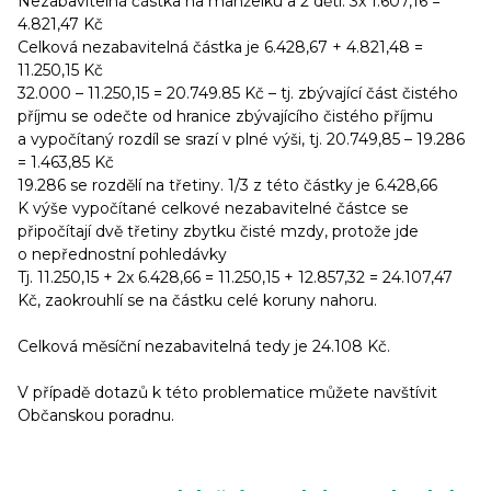
Nezabavitelná částka na manželku a 2 děti: 3x 1.607,16 =
4.821,47 Kč
Celková nezabavitelná částka je 6.428,67 + 4.821,48 =
11.250,15 Kč
32.000 – 11.250,15 = 20.749.85 Kč – tj. zbývající část čistého
příjmu se odečte od hranice zbývajícího čistého příjmu
a vypočítaný rozdíl se srazí v plné výši, tj. 20.749,85 – 19.286
= 1.463,85 Kč
19.286 se rozdělí na třetiny. 1/3 z této částky je 6.428,66
K výše vypočítané celkové nezabavitelné částce se
připočítají dvě třetiny zbytku čisté mzdy, protože jde
o nepřednostní pohledávky
Tj. 11.250,15 + 2x 6.428,66 = 11.250,15 + 12.857,32 = 24.107,47
Kč, zaokrouhlí se na částku celé koruny nahoru.
Celková měsíční nezabavitelná tedy je 24.108 Kč.
V případě dotazů k této problematice můžete navštívit
Občanskou poradnu.