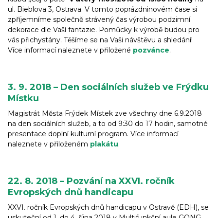
ul. Bieblova 3, Ostrava. V tomto poprázdninovém čase si
zpříjemníme společně strávený čas výrobou podzimní
dekorace dle Vaší fantazie. Pomůcky k výrobě budou pro
vás přichystány. Těšíme se na Vaši návštěvu a shledání!
Více informací naleznete v přiložené
pozvánce
.
3. 9. 2018 – Den sociálních služeb ve Frýdku
Místku
Magistrát Města Frýdek Místek zve všechny dne 6.9.2018
na den sociálních služeb, a to od 9:30 do 17 hodin, samotné
presentace doplní kulturní program. Více informací
naleznete v přiloženém
plakátu
.
22. 8. 2018 – Pozvání na XXVI. ročník
Evropských dnů handicapu
XXVI. ročník Evropských dnů handicapu v Ostravě (EDH), se
uskuteční od 1. do 4. října 2018 v Multifunkční aule GONG.