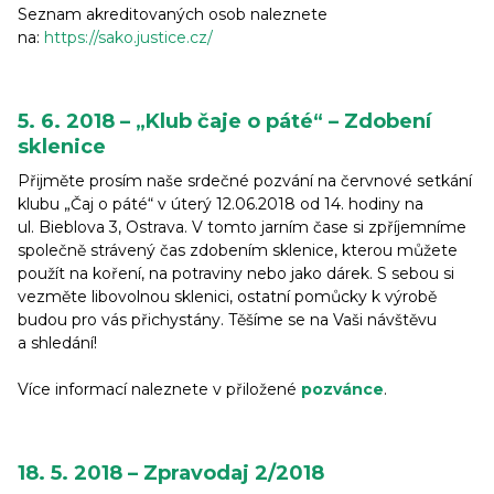
Seznam akreditovaných osob naleznete
na:
https://sako.justice.cz/
5. 6. 2018 – „Klub čaje o páté“ – Zdobení
sklenice
Přijměte prosím naše srdečné pozvání na červnové setkání
klubu „Čaj o páté“ v úterý 12.06.2018 od 14. hodiny na
ul. Bieblova 3, Ostrava. V tomto jarním čase si zpříjemníme
společně strávený čas zdobením sklenice, kterou můžete
použít na koření, na potraviny nebo jako dárek. S sebou si
vezměte libovolnou sklenici, ostatní pomůcky k výrobě
budou pro vás přichystány. Těšíme se na Vaši návštěvu
a shledání!
Více informací naleznete v přiložené
pozvánce
.
18. 5. 2018 – Zpravodaj 2/2018