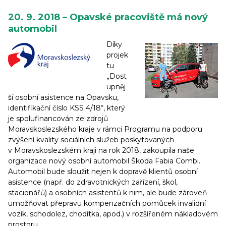
20. 9. 2018 – Opavské pracoviště má nový
automobil
Díky
projek
tu
„Dost
upněj
ší osobní asistence na Opavsku,
identifikační číslo KSS 4/18“, který
je spolufinancován ze zdrojů
Moravskoslezského kraje v rámci Programu na podporu
zvýšení kvality sociálních služeb poskytovaných
v Moravskoslezském kraji na rok 2018, zakoupila naše
organizace nový osobní automobil Škoda Fabia Combi.
Automobil bude sloužit nejen k dopravě klientů osobní
asistence (např. do zdravotnických zařízení, škol,
stacionářů) a osobních asistentů k nim, ale bude zároveň
umožňovat přepravu kompenzačních pomůcek invalidní
vozík, schodolez, chodítka, apod.) v rozšířeném nákladovém
prostoru.