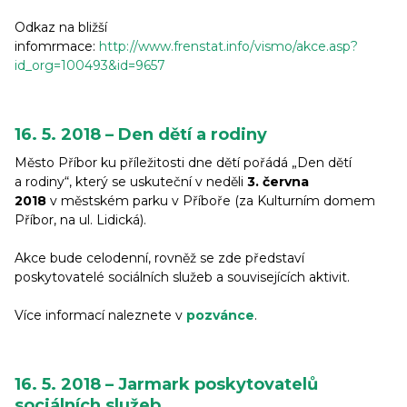
Odkaz na bližší
infomrmace:
http://www.frenstat.info/vismo/akce.asp?
id_org=100493&id=9657
16. 5. 2018 – Den dětí a rodiny
Město Příbor ku příležitosti dne dětí pořádá „Den dětí
a rodiny“, který se uskuteční v neděli
3. června
2018
v městském parku v Příboře (za Kulturním domem
Příbor, na ul. Lidická).
Akce bude celodenní, rovněž se zde představí
poskytovatelé sociálních služeb a souvisejících aktivit.
Více informací naleznete v
pozvánce
.
16. 5. 2018 – Jarmark poskytovatelů
sociálních služeb