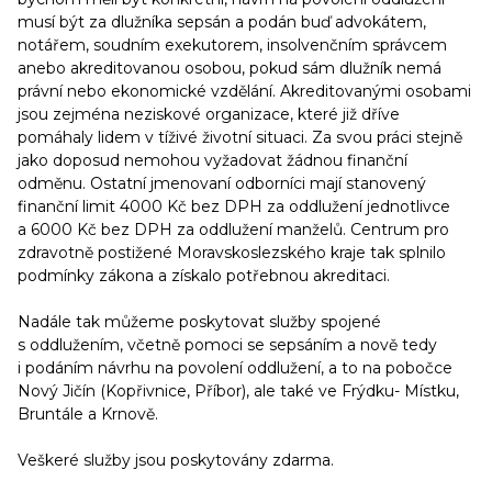
musí být za dlužníka sepsán a podán buď advokátem,
notářem, soudním exekutorem, insolvenčním správcem
anebo akreditovanou osobou, pokud sám dlužník nemá
právní nebo ekonomické vzdělání. Akreditovanými osobami
jsou zejména neziskové organizace, které již dříve
pomáhaly lidem v tíživé životní situaci. Za svou práci stejně
jako doposud nemohou vyžadovat žádnou finanční
odměnu. Ostatní jmenovaní odborníci mají stanovený
finanční limit 4000 Kč bez DPH za oddlužení jednotlivce
a 6000 Kč bez DPH za oddlužení manželů. Centrum pro
zdravotně postižené Moravskoslezského kraje tak splnilo
podmínky zákona a získalo potřebnou akreditaci.
Nadále tak můžeme poskytovat služby spojené
s oddlužením, včetně pomoci se sepsáním a nově tedy
i podáním návrhu na povolení oddlužení, a to na pobočce
Nový Jičín (Kopřivnice, Příbor), ale také ve Frýdku- Místku,
Bruntále a Krnově.
Veškeré služby jsou poskytovány zdarma.