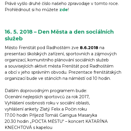
Právě vyšlo druhé číslo našeho zpravodaje v tomto roce.
Prohlédnout si ho můžete
zde
!
16. 5. 2018 – Den Města a den sociálních
služeb
Město Frenštát pod Radhoštěm zve
8.6.2018
na
presentaci školských zařízení, sportovních a zájmových
organizací, komunitního plánování sociálních služeb
a souvisejících aktivit města Frenštát pod Radhoštěm
a obcí v jeho správním obvodu. Prezentace frenštátských
organizací bude ve stáncích na náměstí od 10 hodin.
Dalším doprovodným programem bude:
Ocenění nejlepších sportovců za rok 2017,
Vyhlášení osobnosti roku v sociální oblasti,
vyhlášení ankety Zlatý Felix a Počin roku
17.00 hodin Příjezd Tomáš Garrigua Masaryka
20.30 hodin „POCTA MĚSTU“ – koncert KATARÍNA
KNECHTOVÁ s kapelou