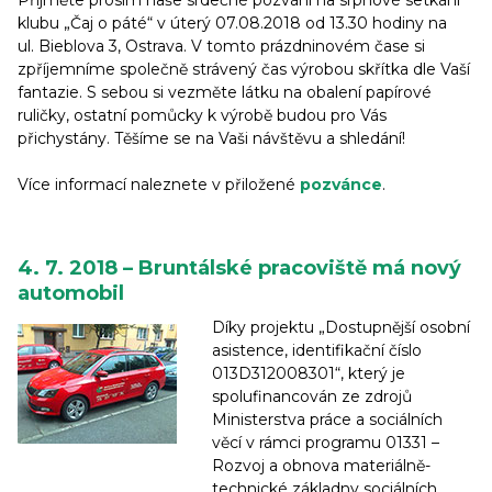
Přijměte prosím naše srdečné pozvání na srpnové setkání
klubu „Čaj o páté“ v úterý 07.08.2018 od 13.30 hodiny na
ul. Bieblova 3, Ostrava. V tomto prázdninovém čase si
zpříjemníme společně strávený čas výrobou skřítka dle Vaší
fantazie. S sebou si vezměte látku na obalení papírové
ruličky, ostatní pomůcky k výrobě budou pro Vás
přichystány. Těšíme se na Vaši návštěvu a shledání!
Více informací naleznete v přiložené
pozvánce
.
4. 7. 2018 – Bruntálské pracoviště má nový
automobil
Díky projektu „Dostupnější osobní
asistence, identifikační číslo
013D312008301“, který je
spolufinancován ze zdrojů
Ministerstva práce a sociálních
věcí v rámci programu 01331 –
Rozvoj a obnova materiálně-
technické základny sociálních