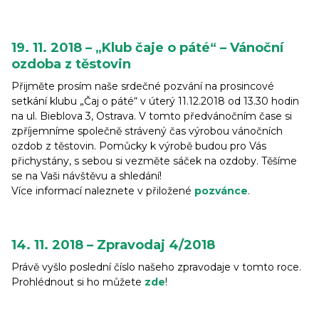
19. 11. 2018 – „Klub čaje o páté“ – Vánoční
ozdoba z těstovin
Přijměte prosím naše srdečné pozvání na prosincové
setkání klubu „Čaj o páté“ v úterý 11.12.2018 od 13.30 hodin
na ul. Bieblova 3, Ostrava. V tomto předvánočním čase si
zpříjemníme společně strávený čas výrobou vánočních
ozdob z těstovin. Pomůcky k výrobě budou pro Vás
přichystány, s sebou si vezměte sáček na ozdoby. Těšíme
se na Vaši návštěvu a shledání!
Více informací naleznete v přiložené
pozvánce
.
14. 11. 2018 – Zpravodaj 4/2018
Právě vyšlo poslední číslo našeho zpravodaje v tomto roce.
Prohlédnout si ho můžete
zde
!