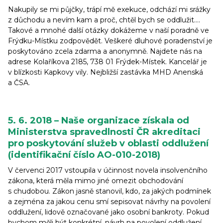
Nakupily se mi půjčky, trápí mě exekuce, odchází mi srážky
z důchodu a nevím kam a proč, chtěl bych se oddlužit….
Takové a mnohé další otázky dokážeme v naší poradně ve
Frýdku-Místku zodpovědět. Veškeré dluhové poradenství je
poskytováno zcela zdarma a anonymně. Najdete nás na
adrese Kolaříkova 2185, 738 01 Frýdek-Místek. Kancelář je
v blízkosti Kapkovy vily. Nejbližší zastávka MHD Anenská
a ČSA.
5. 6. 2018 – Naše organizace získala od
Ministerstva spravedlnosti ČR akreditaci
pro poskytování služeb v oblasti oddlužení
(identifikační číslo AO-010-2018)
V červenci 2017 vstoupila v účinnost novela insolvenčního
zákona, která měla mimo jiné omezit obchodování
s chudobou. Zákon jasně stanovil, kdo, za jakých podmínek
a zejména za jakou cenu smí sepisovat návrhy na povolení
oddlužení, lidově označované jako osobní bankroty. Pokud
bychom měli být konkrétní, návrh na povolení oddlužení