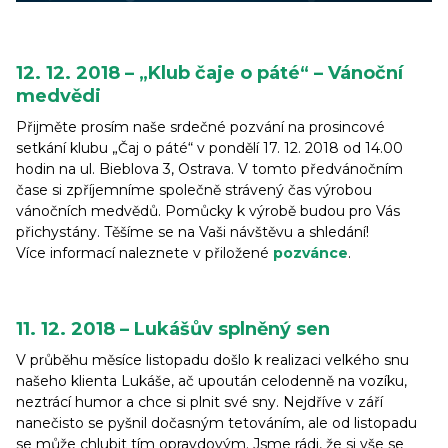
12. 12. 2018 – „Klub čaje o páté“ – Vánoční
medvědi
Přijměte prosím naše srdečné pozvání na prosincové
setkání klubu „Čaj o páté“ v pondělí 17. 12. 2018 od 14.00
hodin na ul. Bieblova 3, Ostrava. V tomto předvánočním
čase si zpříjemníme společně strávený čas výrobou
vánočních medvědů. Pomůcky k výrobě budou pro Vás
přichystány. Těšíme se na Vaši návštěvu a shledání!
Více informací naleznete v přiložené
pozvánce
.
11. 12. 2018 – Lukášův splněný sen
V průběhu měsíce listopadu došlo k realizaci velkého snu
našeho klienta Lukáše, ač upoután celodenně na vozíku,
neztrácí humor a chce si plnit své sny. Nejdříve v září
nanečisto se pyšnil dočasným tetováním, ale od listopadu
se může chlubit tím opravdovým. Jsme rádi, že si vše se