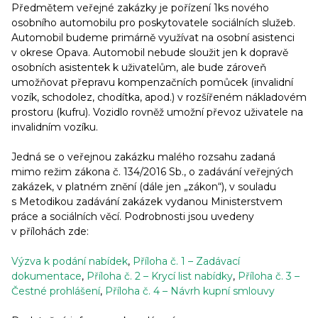
Předmětem veřejné zakázky je pořízení 1ks nového
osobního automobilu pro poskytovatele sociálních služeb.
Automobil budeme primárně využívat na osobní asistenci
v okrese Opava. Automobil nebude sloužit jen k dopravě
osobních asistentek k uživatelům, ale bude zároveň
umožňovat přepravu kompenzačních pomůcek (invalidní
vozík, schodolez, chodítka, apod.) v rozšířeném nákladovém
prostoru (kufru). Vozidlo rovněž umožní převoz uživatele na
invalidním vozíku.
Jedná se o veřejnou zakázku malého rozsahu zadaná
mimo režim zákona č. 134/2016 Sb., o zadávání veřejných
zakázek, v platném znění (dále jen „zákon“), v souladu
s Metodikou zadávání zakázek vydanou Ministerstvem
práce a sociálních věcí. Podrobnosti jsou uvedeny
v přílohách zde:
Výzva k podání nabídek
,
Příloha č. 1 – Zadávací
dokumentace
,
Příloha č. 2 – Krycí list nabídky
,
Příloha č. 3 –
Čestné prohlášení
,
Příloha č. 4 – Návrh kupní smlouvy