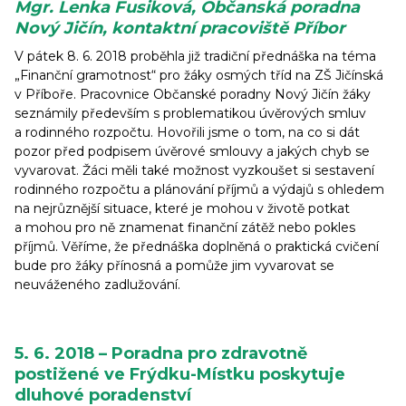
Mgr. Lenka Fusiková, Občanská poradna
Nový Jičín, kontaktní pracoviště Příbor
V pátek 8. 6. 2018 proběhla již tradiční přednáška na téma
„Finanční gramotnost“ pro žáky osmých tříd na ZŠ Jičínská
v Příboře. Pracovnice Občanské poradny Nový Jičín žáky
seznámily především s problematikou úvěrových smluv
a rodinného rozpočtu. Hovořili jsme o tom, na co si dát
pozor před podpisem úvěrové smlouvy a jakých chyb se
vyvarovat. Žáci měli také možnost vyzkoušet si sestavení
rodinného rozpočtu a plánování příjmů a výdajů s ohledem
na nejrůznější situace, které je mohou v životě potkat
a mohou pro ně znamenat finanční zátěž nebo pokles
příjmů. Věříme, že přednáška doplněná o praktická cvičení
bude pro žáky přínosná a pomůže jim vyvarovat se
neuváženého zadlužování.
5. 6. 2018 – Poradna pro zdravotně
postižené ve Frýdku-Místku poskytuje
dluhové poradenství