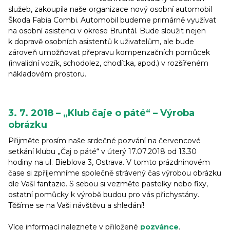
služeb, zakoupila naše organizace nový osobní automobil
Škoda Fabia Combi. Automobil budeme primárně využívat
na osobní asistenci v okrese Bruntál. Bude sloužit nejen
k dopravě osobních asistentů k uživatelům, ale bude
zároveň umožňovat přepravu kompenzačních pomůcek
(invalidní vozík, schodolez, chodítka, apod.) v rozšířeném
nákladovém prostoru.
3. 7. 2018 – „Klub čaje o páté“ – Výroba
obrázku
Přijměte prosím naše srdečné pozvání na červencové
setkání klubu „Čaj o páté“ v úterý 17.07.2018 od 13.30
hodiny na ul. Bieblova 3, Ostrava. V tomto prázdninovém
čase si zpříjemníme společně strávený čas výrobou obrázku
dle Vaší fantazie. S sebou si vezměte pastelky nebo fixy,
ostatní pomůcky k výrobě budou pro vás přichystány.
Těšíme se na Vaši návštěvu a shledání!
Více informací naleznete v přiložené
pozvánce
.