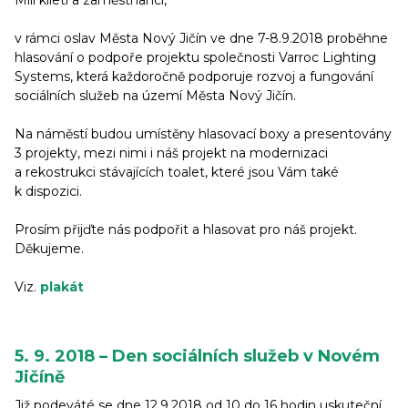
Milí klieti a zaměstnanci,
v rámci oslav Města Nový Jičín ve dne 7-8.9.2018 proběhne
hlasování o podpoře projektu společnosti Varroc Lighting
Systems, která každoročně podporuje rozvoj a fungování
sociálních služeb na území Města Nový Jičín.
Na náměstí budou umístěny hlasovací boxy a presentovány
3 projekty, mezi nimi i náš projekt na modernizaci
a rekostrukci stávajících toalet, které jsou Vám také
k dispozici.
Prosím přijďte nás podpořit a hlasovat pro náš projekt.
Děkujeme.
Viz.
plakát
5. 9. 2018 – Den sociálních služeb v Novém
Jičíně
Již podeváté se dne 12.9.2018 od 10 do 16 hodin uskuteční