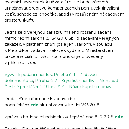
osobních asistentek k uživatelům, ale bude zároveň
umožňovat přepravu kompenzačních pomůcek (invalidní
vozík, schodolez, chodítka, apod.) v rozšířeném nákladovém
prostoru (kufru).
Jedná se o veřejnou zakázku malého rozsahu zadaná
mimo režim zákona č. 134/2016 Sb., o zadávání veřejných
zakázek, v platném znění (dále jen „zákon“), v souladu
s Metodikou zadávání zakázek vydanou Ministerstvem
práce a sociálních věcí. Podrobnosti jsou uvedeny
v přílohách zde:
Výzva k podání nabídek
,
Příloha č. 1 – Zadávací
dokumentace
,
Příloha č. 2 – Krycí list nabídky
,
Příloha č. 3 –
Čestné prohlášení
,
Příloha č. 4 – Návrh kupní smlouvy
Dodatečné informace k zadávacím
podmínkám
zde
aktualizovány ke dni 23.5.2018.
Zpráva o hodnocení nabídek zveřejněná dne 8. 6. 2018
zde
.