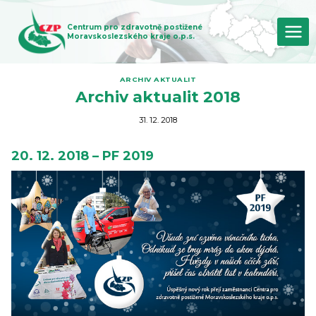
Přeskočit
na
Centrum pro zdravotně postižené
obsah
Moravskoslezského kraje o.p.s.
ARCHIV AKTUALIT
Archiv aktualit 2018
31. 12. 2018
20. 12. 2018 – PF 2019