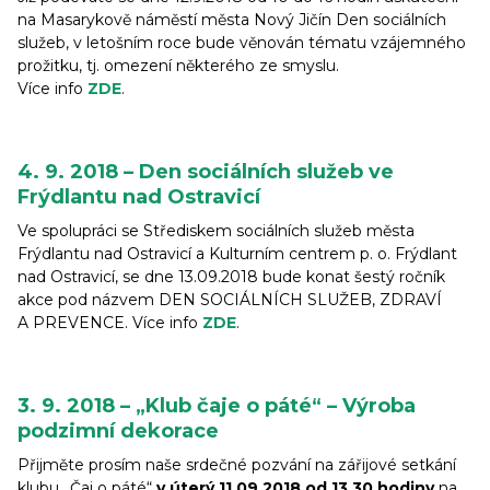
na Masarykově náměstí města Nový Jičín Den sociálních
služeb, v letošním roce bude věnován tématu vzájemného
prožitku, tj. omezení některého ze smyslu.
Více info
ZDE
.
4. 9. 2018 – Den sociálních služeb ve
Frýdlantu nad Ostravicí
Ve spolupráci se Střediskem sociálních služeb města
Frýdlantu nad Ostravicí a Kulturním centrem p. o. Frýdlant
nad Ostravicí, se dne 13.09.2018 bude konat šestý ročník
akce pod názvem DEN SOCIÁLNÍCH SLUŽEB, ZDRAVÍ
A PREVENCE. Více info
ZDE
.
3. 9. 2018 – „Klub čaje o páté“ – Výroba
podzimní dekorace
Přijměte prosím naše srdečné pozvání na zářijové setkání
klubu „Čaj o páté“
v úterý 11.09.2018 od 13.30 hodiny
na