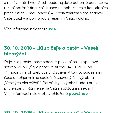
a nezávazně! Dne 12. listopadu najdete odborné poradce na
rešení obtížné finanční situace na pobočkách a kontaktních
pracovištích Úřadu práce ČR. Zcela zdarma Vám zodpoví
Vaše otázky a pomohou s řešením Vašich dluhů.
Více informací naleznete
zde
.
30. 10. 2018 – „Klub čaje o páté“ – Veselí
hlemýždi
Přijměte prosím naše srdečné pozvání na listopadové
setkání klubu „Čaj o páté“ ve středu 14. 11. 2018 od
14. hodiny na ul. Bieblova 3, Ostrava. V tomto podzimním
čase si zpříjemníme společně strávený čas výrobou
„Veselých hlemýžďů“. Pomůcky k výrobě budou pro vás
přichystány. Těšíme se na Vaši návštěvu a shledání!
Více informací naleznete v přiložené
pozvánce
.
30. 10. 2018 – „Klub čaje o páté“ – Výroba