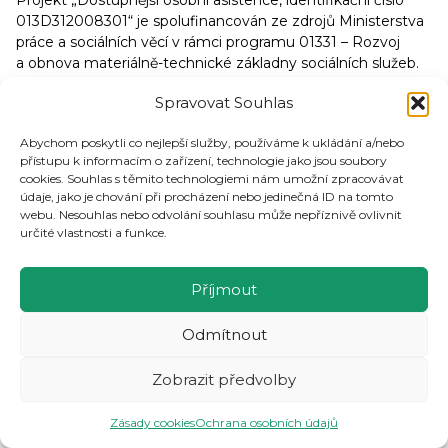
Projekt „Dostupnější osobní asistence, identifikační číslo
013D312008301“ je spolufinancován ze zdrojů Ministerstva
práce a sociálních věcí v rámci programu 01331 – Rozvoj
a obnova materiálně-technické základny sociálních služeb.
Spravovat Souhlas
14. 5. 2018 – „Klub čaje o páté“ – Výroba
Abychom poskytli co nejlepší služby, používáme k ukládání a/nebo
rámečku
přístupu k informacím o zařízení, technologie jako jsou soubory
cookies. Souhlas s těmito technologiemi nám umožní zpracovávat
Přijměte prosím naše srdečné pozvání na květnové setkání
údaje, jako je chování při procházení nebo jedinečná ID na tomto
klubu „Čaj o páté“ v úterý 22.05.2018 od 14. hodiny na
webu. Nesouhlas nebo odvolání souhlasu může nepříznivě ovlivnit
určité vlastnosti a funkce.
ul. Bieblova 3, Ostrava. V tomto jarním čase si zpříjemníme
společně strávený čas výrobou rámečku na fotografie. Na
aktivizační činnost si vezměte s sebou alespoň tři fotografie
Příjmout
nebo jiné menší obrázky (pohlednice). Těšíme se na Vaši
návštěvu a shledání!
Odmítnout
Více informací naleznete v přiložené
pozvánce
.
Zobrazit předvolby
Zásady cookies
Ochrana osobních údajů
14. 5. 2018 – „Klub čaje o páté“ – Výroba