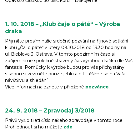
Opavsko částkou 50 tisíc korun. Děkujeme.
1. 10. 2018 – „Klub čaje o páté“ – Výroba
draka
Přijměte prosím naše srdečné pozvání na říjnové setkání
klubu „Čaj o páté“ v úterý 09.10.2018 od 13.30 hodiny na
ul. Bieblova 3, Ostrava. V tomto podzimním čase si
zpříjemníme společně strávený čas výrobou dráčka dle Vaší
fantazie. Pomůcky k výrobě budou pro vás přichystány,
s sebou si vezměte pouze jehlu a nit. Těšíme se na Vaši
návštěvu a shledání!
Více informací naleznete v přiložené
pozvánce
.
24. 9. 2018 – Zpravodaj 3/2018
Právě vyšlo třetí číslo našeho zpravodaje v tomto roce.
Prohlédnout si ho můžete
zde
!