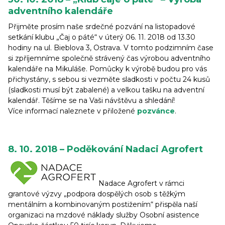
adventního kalendáře
Přijměte prosím naše srdečné pozvání na listopadové
setkání klubu „Čaj o páté“ v úterý 06. 11. 2018 od 13.30
hodiny na ul. Bieblova 3, Ostrava. V tomto podzimním čase
si zpříjemníme společně strávený čas výrobou adventního
kalendáře na Mikuláše. Pomůcky k výrobě budou pro vás
přichystány, s sebou si vezměte sladkosti v počtu 24 kusů
(sladkosti musí být zabalené) a velkou tašku na adventní
kalendář. Těšíme se na Vaši návštěvu a shledání!
Více informací naleznete v přiložené
pozvánce
.
8. 10. 2018 – Poděkování Nadaci Agrofert
Nadace Agrofert v rámci
grantové výzvy „podpora dospělých osob s těžkým
mentálním a kombinovaným postižením“ přispěla naší
organizaci na mzdové náklady služby Osobní asistence