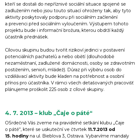
kteří se dostali do nepříznivé sociální situace spojené se
zadlužením nebo jsou touto situací ohroženy tak, aby tyto
aktivity poskytovaly podporu při sociálním začlenění
a prevenci před sociálním vyloučením. Výstupem tohoto
projektu bude i informační brožura, kterou obdrží každý
účastník přednášek.
Cílovou skupinu budou tvořit rizikoví jedinci v postavení
potenciálních pachatelů a nebo obětí (dlouhodobě
nezaměstnaní, zadlužené domácnosti, osoby se zdravotním
postižením, senioři, mládež). Důraz při výběru osob do
vzdělávací aktivity bude kladen na potřebnost a osobní
přínos pro účastníka. V rámci všech detašovaných pracovišť
plánujeme proškolit 225 osob z cílové skupiny.
4. 7. 2013 – klub „Čaje o páté“
OSrdečně Vás zveme na pravidelné setkání klubu „Čaje
o páté“, které se uskuteční ve čtvrtek
11.7.2013 od
15. hodiny
na ul. Bieblova 3, Ostrava. Vybarvíme mandaly