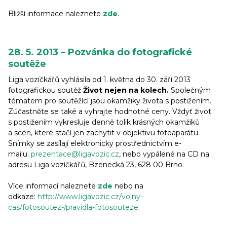
Bližší informace naleznete
zde
.
28. 5. 2013 – Pozvánka do fotografické
soutěže
Liga vozíčkářů vyhlásila od 1. května do 30. září 2013
fotografickou soutěž
Život nejen na kolech.
Společným
tématem pro soutěžící jsou okamžiky života s postižením.
Zúčastněte se také a vyhrajte hodnotné ceny. Vždyť život
s postižením vykresluje denně tolik krásných okamžiků
a scén, které stačí jen zachytit v objektivu fotoaparátu.
Snímky se zasílají elektronicky prostřednictvím e-
mailu:
prezentace@ligavozic.cz
, nebo vypálené na CD na
adresu Liga vozíčkářů, Bzenecká 23, 628 00 Brno.
Více informací naleznete
zde
nebo na
odkaze:
http://www.ligavozic.cz/volny-
cas/fotosoutez-/pravidla-fotosouteze
.