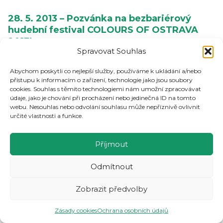
28. 5. 2013 – Pozvánka na bezbariérový
hudební festival COLOURS OF OSTRAVA
2013!
Spravovat Souhlas
Dne 18. – 21.července 2013 proběhne 12. ročník hudebního
festivalu Colours of Ostrava. V rámci projektu COLOURS
Abychom poskytli co nejlepší služby, používáme k ukládání a/nebo
BEZ BARIÉR rozšířili organizátoři festivalu služby pro
přístupu k informacím o zařízení, technologie jako jsou soubory
návštěvníky z tělesným a zrakovým postižením.
cookies. Souhlas s těmito technologiemi nám umožní zpracovávat
údaje, jako je chování při procházení nebo jedinečná ID na tomto
webu. Nesouhlas nebo odvolání souhlasu může nepříznivě ovlivnit
Podrobné informace naleznete
zde
nebo na
určité vlastnosti a funkce.
odkaze:
http://www.colours.cz/prakticke/colours-bez-barier/
Příjmout
28. 5. 2013 – Den sociálních služeb
Odmítnout
v Osoblaze
V Osoblaze dne 22. června se koná od 12 hodin Den
Zobrazit předvolby
sociálních služeb v rámci Osoblažského hudebního léta. Na
této akci budou mít návštěvníci příležitost se blíže seznámit
Zásady cookies
Ochrana osobních údajů
a načerpat kontakty, kde se mohou obrátit v tíživých