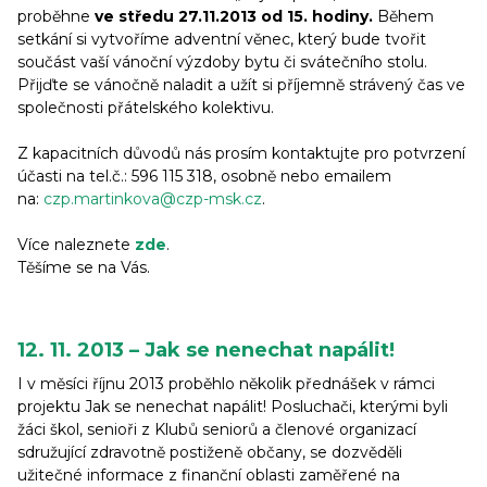
proběhne
ve středu 27.11.2013 od 15. hodiny.
Během
setkání si vytvoříme adventní věnec, který bude tvořit
součást vaší vánoční výzdoby bytu či svátečního stolu.
Přijďte se vánočně naladit a užít si příjemně strávený čas ve
společnosti přátelského kolektivu.
Z kapacitních důvodů nás prosím kontaktujte pro potvrzení
účasti na tel.č.: 596 115 318, osobně nebo emailem
na:
czp.martinkova@czp-msk.cz
.
Více naleznete
zde
.
Těšíme se na Vás.
12. 11. 2013 – Jak se nenechat napálit!
I v měsíci říjnu 2013 proběhlo několik přednášek v rámci
projektu Jak se nenechat napálit! Posluchači, kterými byli
žáci škol, senioři z Klubů seniorů a členové organizací
sdružující zdravotně postiženě občany, se dozvěděli
užitečné informace z finanční oblasti zaměřené na