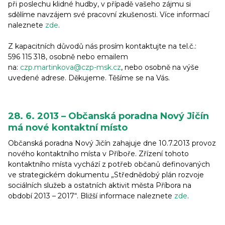
při poslechu klidné hudby, v případě vašeho zájmu si
sdělíme navzájem své pracovní zkušenosti. Více informací
naleznete
zde
.
Z kapacitních důvodů nás prosím kontaktujte na tel.č.:
596 115 318, osobně nebo emailem
na:
czp.martinkova@czp-msk.cz
, nebo osobně na výše
uvedené adrese. Děkujeme. Těšíme se na Vás.
28. 6. 2013 – Občanská poradna Nový Jičín
má nové kontaktní místo
Občanská poradna Nový Jičín zahajuje dne 10.7.2013 provoz
nového kontaktního místa v Příboře. Zřízení tohoto
kontaktního místa vychází z potřeb občanů definovaných
ve strategickém dokumentu „Střednědobý plán rozvoje
sociálních služeb a ostatních aktivit města Příbora na
období 2013 – 2017“. Bližší informace naleznete
zde
.