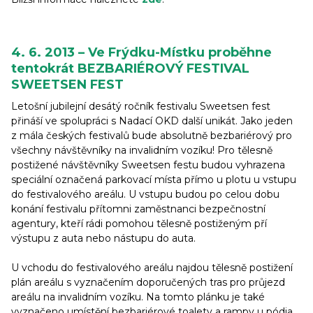
4. 6. 2013 – Ve Frýdku-Místku proběhne
tentokrát BEZBARIÉROVÝ FESTIVAL
SWEETSEN FEST
Letošní jubilejní desátý ročník festivalu Sweetsen fest
přináší ve spolupráci s Nadací OKD další unikát. Jako jeden
z mála českých festivalů bude absolutně bezbariérový pro
všechny návštěvníky na invalidním vozíku! Pro tělesně
postižené návštěvníky Sweetsen festu budou vyhrazena
speciální označená parkovací místa přímo u plotu u vstupu
do festivalového areálu. U vstupu budou po celou dobu
konání festivalu přítomni zaměstnanci bezpečnostní
agentury, kteří rádi pomohou tělesně postiženým pří
výstupu z auta nebo nástupu do auta.
U vchodu do festivalového areálu najdou tělesně postižení
plán areálu s vyznačením doporučených tras pro průjezd
areálu na invalidním vozíku. Na tomto plánku je také
vyznačeno umístění bezbariérové toalety a rampy u pódia,