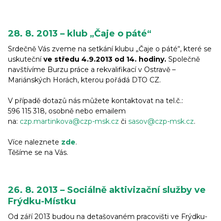
28. 8. 2013 – klub „Čaje o páté“
Srdečně Vás zveme na setkání klubu „Čaje o páté“, které se
uskuteční
ve středu 4.9.2013 od 14. hodiny.
Společně
navštívíme Burzu práce a rekvalifikací v Ostravě –
Mariánských Horách, kterou pořádá DTO CZ.
V případě dotazů nás můžete kontaktovat na tel.č.:
596 115 318, osobně nebo emailem
na:
czp.martinkova@czp-msk.cz
či
sasov@czp-msk.cz
.
Více naleznete
zde
.
Těšíme se na Vás.
26. 8. 2013 – Sociálně aktivizační služby ve
Frýdku-Místku
Od září 2013 budou na detašovaném pracovišti ve Frýdku-