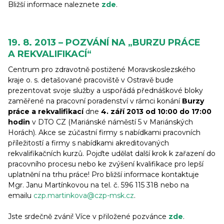
Bližší informace naleznete
zde
.
19. 8. 2013 – POZVÁNÍ NA „BURZU PRÁCE
A REKVALIFIKACÍ“
Centrum pro zdravotně postižené Moravskoslezského
kraje o. s. detašované pracoviště v Ostravě bude
prezentovat svoje služby a uspořádá přednáškové bloky
zaměřené na pracovní poradenství v rámci konání
Burzy
práce a rekvalifikací
dne
4. září 2013 od 10:00 do 17:00
hodin
v DTO CZ (Mariánské náměstí 5 v Mariánských
Horách). Akce se zúčastní firmy s nabídkami pracovních
příležitostí a firmy s nabídkami akreditovaných
rekvalifikačních kurzů. Pojďte udělat další krok k zařazení do
pracovního procesu nebo ke zvýšení kvalifikace pro lepší
uplatnění na trhu práce! Pro bližší informace kontaktuje
Mgr. Janu Martínkovou na tel. č. 596 115 318 nebo na
emailu
czp.martinkova@czp-msk.cz
.
Jste srdečně zváni! Více v přiložené pozvánce
zde
.