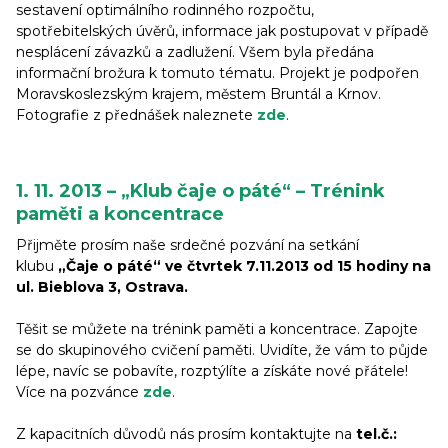
sestavení optimálního rodinného rozpočtu,
spotřebitelských úvěrů, informace jak postupovat v případě
nesplácení závazků a zadlužení. Všem byla předána
informační brožura k tomuto tématu. Projekt je podpořen
Moravskoslezským krajem, městem Bruntál a Krnov.
Fotografie z přednášek naleznete
zde
.
1. 11. 2013 – „Klub čaje o páté“ – Trénink
paměti a koncentrace
Přijměte prosím naše srdečné pozvání na setkání
klubu
„Čaje o páté“ ve čtvrtek 7.11.2013 od 15 hodiny na
ul. Bieblova 3, Ostrava.
Těšit se můžete na trénink paměti a koncentrace. Zapojte
se do skupinového cvičení paměti. Uvidíte, že vám to půjde
lépe, navíc se pobavíte, rozptýlíte a získáte nové přátele!
Více na pozvánce
zde
.
Z kapacitních důvodů nás prosím kontaktujte na
tel.č.: