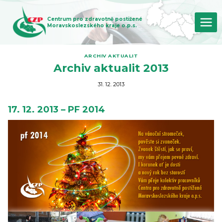
Přeskočit
na
Centrum pro zdravotně postižené
obsah
Moravskoslezského kraje o.p.s.
ARCHIV AKTUALIT
Archiv aktualit 2013
31. 12. 2013
17. 12. 2013 – PF 2014