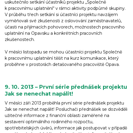
uskutečnilo setkání účastníků projektu „Společně
k pracovnímu uplatnění“ v rámci aktivity podpůrné skupiny.
V průběhu třech setkání si účastníci projektu navzájem
vyměňovali své zkušenosti z oslovování zaměstnavatelů,
účasti na přijímacích pohovorech, možnostech pracovního
uplatnění na Opavsku a konkrétních pracovních
zkušenostech.
V měsíci listopadu se mohou účastníci projektu Společně
k pracovnímu uplatnění těšit na kurz komunikace, který
proběhne v prostorách detašovaného pracoviště Opava.
9. 10. 2013 – První série přednášek projektu
Jak se nenechat napálit!
V měsíci záři 2013 proběhla první série přednášek projektu
Jak se nenechat napálit! Posluchači přednášek se dozvěděli
užitečné informace z finanční oblasti zaměřené na
sestavení optimálního rodinného rozpočtu,
spotřebitelských úvěrů, informace jak postupovat v případě