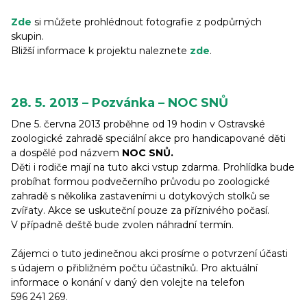
Zde
si můžete prohlédnout fotografie z podpůrných
skupin.
Bližší informace k projektu naleznete
zde
.
28. 5. 2013 – Pozvánka – NOC SNŮ
Dne 5. června 2013 proběhne od 19 hodin v Ostravské
zoologické zahradě speciální akce pro handicapované děti
a dospělé pod názvem
NOC SNŮ.
Děti i rodiče mají na tuto akci vstup zdarma. Prohlídka bude
probíhat formou podvečerního průvodu po zoologické
zahradě s několika zastaveními u dotykových stolků se
zvířaty. Akce se uskuteční pouze za příznivého počasí.
V případně deště bude zvolen náhradní termín.
Zájemci o tuto jedinečnou akci prosíme o potvrzení účasti
s údajem o přibližném počtu účastníků. Pro aktuální
informace o konání v daný den volejte na telefon
596 241 269.