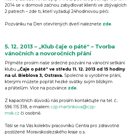
2014 se v domově začnou zabydlovat klienti ve zbývajících
2 patrech – zde ti, kteří vyžadují 24hodinovou péči.
Pozvánku na Den otevřených dveří naleznete
zde
.
5. 12. 2013 – „Klub čaje o páté“ – Tvorba
vánočních a novoročních přání
Přijměte prosím naše srdečné pozvání na vánoční setkání
klubu
„Čaje o páté“ ve středu 11. 12. 2013 od 15 hodiny
na ul. Bieblova 3, Ostrava.
Společně si vyrobíme přání,
kterými můžete popřát hezké svátky svým blízkým
a přátelům. Více na pozvánce
zde
.
Z kapacitních důvodů nás prosím kontaktujte na tel. č.:
596 115 318, e-mailem
czp.martinkova@czp-
msk.cz
či osobně.
Těší se na Vás kolektiv pracovníků Centra pro zdravotně
postižené Moravskoslezského kraje o.s.