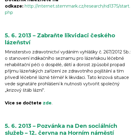
odkaze:
http://internet.stemmark.cz/research/rid1375/start.
php
5. 6. 2013 – Zabraňte likvidaci českého
lázeňství
Ministerstvo zdravotnictví vydáním vyhlášky č. 267/2012 Sb.:
o stanovení indikačního seznamu pro lázeňskou léčebně
rehabilitační péči o dospělé, dětí a dorost způsobil propad
příjmu lázeňských zařízení ze zdravotního pojíštění a tím
přivedl léčebné lázně téměř k likvidaci. Tato krizová situace
vede signatáře prohlášení k nutnosti vytvořit společný
„krizový štáb lázní“.
Více se dočtete
zde
.
5. 6. 2013 – Pozvánka na Den sociálních
služeb – 12. června na Horním náměstí