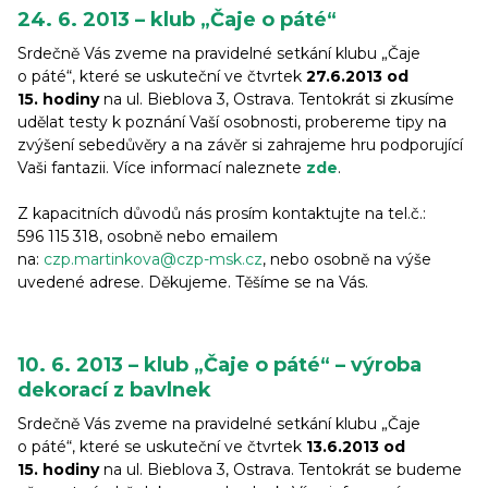
24. 6. 2013 – klub „Čaje o páté“
Srdečně Vás zveme na pravidelné setkání klubu „Čaje
o páté“, které se uskuteční ve čtvrtek
27.6.2013 od
15. hodiny
na ul. Bieblova 3, Ostrava. Tentokrát si zkusíme
udělat testy k poznání Vaší osobnosti, probereme tipy na
zvýšení sebedůvěry a na závěr si zahrajeme hru podporující
Vaši fantazii. Více informací naleznete
zde
.
Z kapacitních důvodů nás prosím kontaktujte na tel.č.:
596 115 318, osobně nebo emailem
na:
czp.martinkova@czp-msk.cz
, nebo osobně na výše
uvedené adrese. Děkujeme. Těšíme se na Vás.
10. 6. 2013 – klub „Čaje o páté“ – výroba
dekorací z bavlnek
Srdečně Vás zveme na pravidelné setkání klubu „Čaje
o páté“, které se uskuteční ve čtvrtek
13.6.2013 od
15. hodiny
na ul. Bieblova 3, Ostrava. Tentokrát se budeme