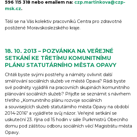
596 115 318 nebo emailem na:
czp.martinkova@czp-
msk.cz
.
Těší se na Vás kolektiv pracovníků Centra pro zdravotně
postižené Moravskoslezského kraje.
18. 10. 2013 – POZVÁNKA NA VEŘEJNÉ
SETKÁNÍ KE TŘETÍMU KOMUNITNÍMU
PLÁNU STATUTÁRNÍHO MĚSTA OPAVY
Chtěli byste svými postřehy a náměty ovlivnit další
směřování sociálních služeb ve městě Opava? Rádi byste
své podněty vyjádřili na pracovních skupinách komunitního
plánování sociálních služeb? Přijďte se seznámit s návrhem
třetího „Komunitního plánu rozvoje sociálních
a souvisejících služeb statutárního města Opavy na období
2014-2016“ a vyjádřete svůj názor. Veřejné setkání se
uskuteční 23. října od 15 hodin v sále Purkmistrů Obecního
domu pod záštitou odboru sociálních věcí Magistrátu města
Opavy.