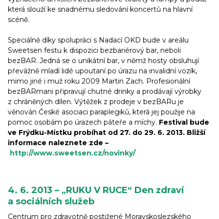
která slouží ke snadnému sledování koncertů na hlavní
scéně.
Speciálně díky spolupráci s Nadací OKD bude v areálu
Sweetsen festu k dispozici bezbariérový bar, neboli
bezBAR. Jedná se o unikátní bar, v němž hosty obsluhují
převážně mladí lidé upoutaní po úrazu na invalidní vozík,
mimo jiné i muž roku 2009 Martin Zach. Profesionální
bezBARmani připravují chutné drinky a prodávají výrobky
z chráněných dílen. Výtěžek z prodeje v bezBARu je
věnován České asociaci paraplegiků, která jej použije na
pomoc osobám po úrazech páteře a míchy.
Festival bude
ve Frýdku-Místku probíhat od 27. do 29. 6. 2013. Bližší
informace naleznete zde –
http://www.sweetsen.cz/novinky/
4. 6. 2013 – „RUKU V RUCE“ Den zdraví
a sociálních služeb
Centrum pro zdravotně postižené Moravskoslezského