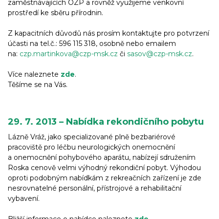
zaměstnávajících OZP a rovněž využijeme venkovní
prostředí ke sběru přírodnin.
Z kapacitních důvodů nás prosím kontaktujte pro potvrzení
účasti na tel.č.: 596 115 318, osobně nebo emailem
na:
czp.martinkova@czp-msk.cz
či
sasov@czp-msk.cz
.
Více naleznete
zde
.
Těšíme se na Vás.
29. 7. 2013 – Nabídka rekondičního pobytu
Lázně Vráž, jako specializované plně bezbariérové
pracoviště pro léčbu neurologických onemocnění
a onemocnění pohybového aparátu, nabízejí sdružením
Roska cenově velmi výhodný rekondiční pobyt. Výhodou
oproti podobným nabídkám z rekreačních zařízení je zde
nesrovnatelné personální, přístrojové a rehabilitační
vybavení.