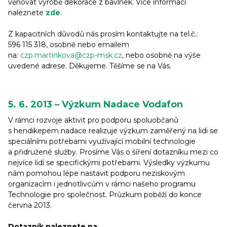
věnovat výrobě dekorace z bavlnek. Více informací
naleznete
zde
.
Z kapacitních důvodů nás prosím kontaktujte na tel.č.:
596 115 318, osobně nebo emailem
na:
czp.martinkova@czp-msk.cz
, nebo osobně na výše
uvedené adrese. Děkujeme. Těšíme se na Vás.
5. 6. 2013 – Výzkum Nadace Vodafon
V rámci rozvoje aktivit pro podporu spoluobčanů
s hendikepem nadace realizuje výzkum zaměřený na lidi se
speciálními potřebami využívající mobilní technologie
a přidružené služby. Prosíme Vás o šíření dotazníku mezi co
nejvíce lidí se specifickými potřebami. Výsledky výzkumu
nám pomohou lépe nastavit podporu neziskovým
organizacím i jednotlivcům v rámci našeho programu
Technologie pro společnost. Průzkum poběží do konce
června 2013.
Dotazník naleznete na