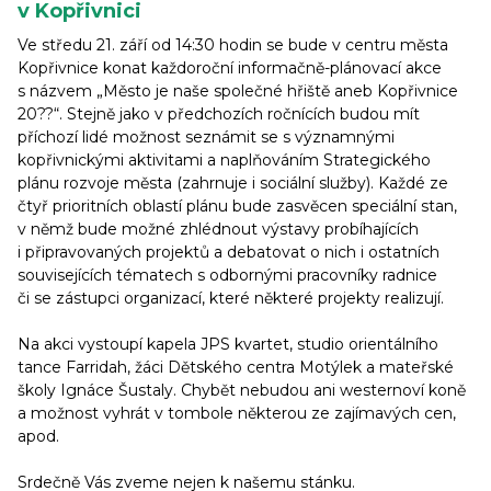
v Kopřivnici
Ve středu 21. září od 14:30 hodin se bude v centru města
Kopřivnice konat každoroční informačně-plánovací akce
s názvem „Město je naše společné hřiště aneb Kopřivnice
20??“. Stejně jako v předchozích ročnících budou mít
příchozí lidé možnost seznámit se s významnými
kopřivnickými aktivitami a naplňováním Strategického
plánu rozvoje města (zahrnuje i sociální služby). Každé ze
čtyř prioritních oblastí plánu bude zasvěcen speciální stan,
v němž bude možné zhlédnout výstavy probíhajících
i připravovaných projektů a debatovat o nich i ostatních
souvisejících tématech s odbornými pracovníky radnice
či se zástupci organizací, které některé projekty realizují.
Na akci vystoupí kapela JPS kvartet, studio orientálního
tance Farridah, žáci Dětského centra Motýlek a mateřské
školy Ignáce Šustaly. Chybět nebudou ani westernoví koně
a možnost vyhrát v tombole některou ze zajímavých cen,
apod.
Srdečně Vás zveme nejen k našemu stánku.