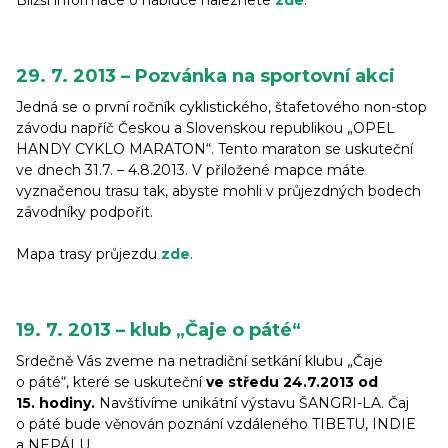
Bližší informace o nabídce naleznete
zde
.
29. 7. 2013 – Pozvánka na sportovní akci
Jedná se o první ročník cyklistického, štafetového non-stop
závodu napříč Českou a Slovenskou republikou „OPEL
HANDY CYKLO MARATON“. Tento maraton se uskuteční
ve dnech 31.7. – 4.8.2013. V přiložené mapce máte
vyznačenou trasu tak, abyste mohli v průjezdných bodech
závodníky podpořit.
Mapa trasy průjezdu
zde
.
19. 7. 2013 – klub „Čaje o páté“
Srdečně Vás zveme na netradiční setkání klubu „Čaje
o páté“, které se uskuteční
ve středu 24.7.2013 od
15. hodiny.
Navštívíme unikátní výstavu ŠANGRI-LA. Čaj
o páté bude věnován poznání vzdáleného TIBETU, INDIE
a NEPÁLU.