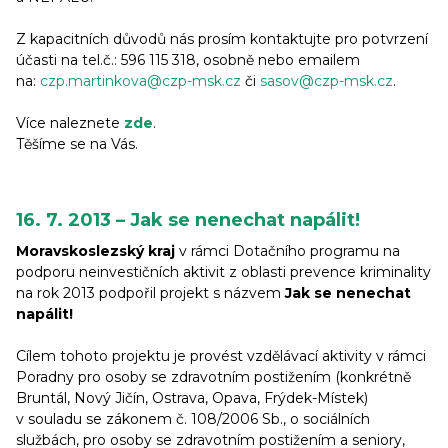
Z kapacitních důvodů nás prosím kontaktujte pro potvrzení
účasti na tel.č.: 596 115 318, osobně nebo emailem
na:
czp.martinkova@czp-msk.cz
či
sasov@czp-msk.cz
.
Více naleznete
zde
.
Těšíme se na Vás.
16. 7. 2013 – Jak se nenechat napálit!
Moravskoslezský kraj
v rámci Dotačního programu na
podporu neinvestičních aktivit z oblasti prevence kriminality
na rok 2013 podpořil projekt s názvem
Jak se nenechat
napálit!
Cílem tohoto projektu je provést vzdělávací aktivity v rámci
Poradny pro osoby se zdravotním postižením (konkrétně
Bruntál, Nový Jičín, Ostrava, Opava, Frýdek-Místek)
v souladu se zákonem č. 108/2006 Sb., o sociálních
službách, pro osoby se zdravotním postižením a seniory,