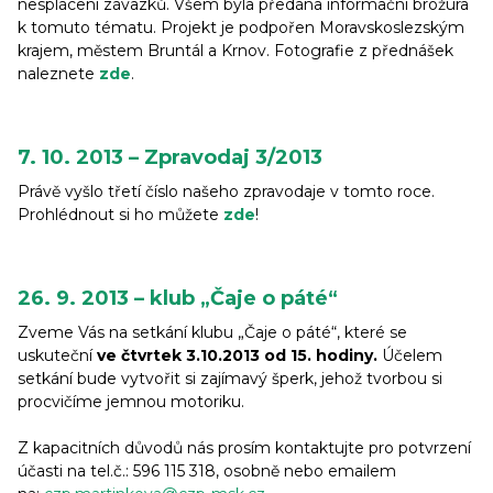
nesplácení závazků. Všem byla předána informační brožura
k tomuto tématu. Projekt je podpořen Moravskoslezským
krajem, městem Bruntál a Krnov. Fotografie z přednášek
naleznete
zde
.
7. 10. 2013 – Zpravodaj 3/2013
Právě vyšlo třetí číslo našeho zpravodaje v tomto roce.
Prohlédnout si ho můžete
zde
!
26. 9. 2013 – klub „Čaje o páté“
Zveme Vás na setkání klubu „Čaje o páté“, které se
uskuteční
ve čtvrtek 3.10.2013 od 15. hodiny.
Účelem
setkání bude vytvořit si zajímavý šperk, jehož tvorbou si
procvičíme jemnou motoriku.
Z kapacitních důvodů nás prosím kontaktujte pro potvrzení
účasti na tel.č.: 596 115 318, osobně nebo emailem