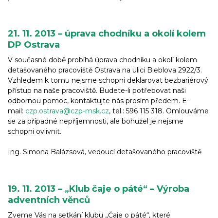
21. 11. 2013 – úprava chodníku a okolí kolem
DP Ostrava
V současné době probíhá úprava chodníku a okolí kolem
detašovaného pracoviště Ostrava na ulici Bieblova 2922/3.
Vzhledem k tomu nejsme schopni deklarovat bezbariérový
přístup na naše pracoviště. Budete-li potřebovat naši
odbornou pomoc, kontaktujte nás prosím předem. E-
mail:
czp.ostrava@czp-msk.cz
, tel.: 596 115 318. Omlouváme
se za případné nepříjemnosti, ale bohužel je nejsme
schopni ovlivnit.
Ing. Simona Balázsová, vedoucí detašovaného pracoviště
19. 11. 2013 – „Klub čaje o páté“ – Výroba
adventních věnců
Zveme Vás na setkání klubu „Čaje o páté“, které