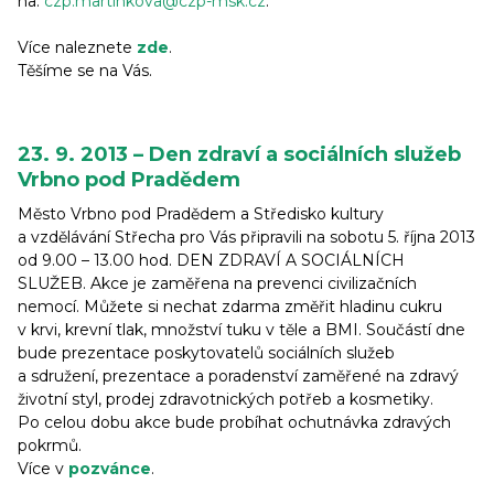
na:
czp.martinkova@czp-msk.cz
.
Více naleznete
zde
.
Těšíme se na Vás.
23. 9. 2013 – Den zdraví a sociálních služeb
Vrbno pod Pradědem
Město Vrbno pod Pradědem a Středisko kultury
a vzdělávání Střecha pro Vás připravili na sobotu 5. října 2013
od 9.00 – 13.00 hod. DEN ZDRAVÍ A SOCIÁLNÍCH
SLUŽEB. Akce je zaměřena na prevenci civilizačních
nemocí. Můžete si nechat zdarma změřit hladinu cukru
v krvi, krevní tlak, množství tuku v těle a BMI. Součástí dne
bude prezentace poskytovatelů sociálních služeb
a sdružení, prezentace a poradenství zaměřené na zdravý
životní styl, prodej zdravotnických potřeb a kosmetiky.
Po celou dobu akce bude probíhat ochutnávka zdravých
pokrmů.
Více v
pozvánce
.