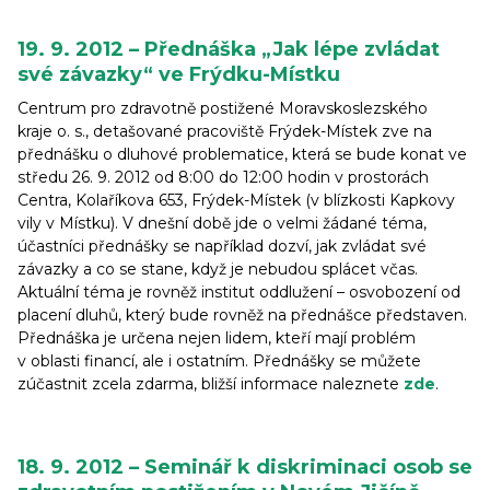
19. 9. 2012 – Přednáška „Jak lépe zvládat
své závazky“ ve Frýdku-Místku
Centrum pro zdravotně postižené Moravskoslezského
kraje o. s., detašované pracoviště Frýdek-Místek zve na
přednášku o dluhové problematice, která se bude konat ve
středu 26. 9. 2012 od 8:00 do 12:00 hodin v prostorách
Centra, Kolaříkova 653, Frýdek-Místek (v blízkosti Kapkovy
vily v Místku). V dnešní době jde o velmi žádané téma,
účastníci přednášky se například dozví, jak zvládat své
závazky a co se stane, když je nebudou splácet včas.
Aktuální téma je rovněž institut oddlužení – osvobození od
placení dluhů, který bude rovněž na přednášce představen.
Přednáška je určena nejen lidem, kteří mají problém
v oblasti financí, ale i ostatním. Přednášky se můžete
zúčastnit zcela zdarma, bližší informace naleznete
zde
.
18. 9. 2012 – Seminář k diskriminaci osob se