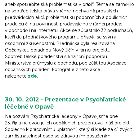
aneb spotřebitelská problematika v praxi“. Téma se zaměřilo
na spotřebitelská práva v rámci nechvalně proslulých
předváděcích akcí, problematiku podomních a pouličních
prodejců či na povinnosti prodávajícího v rámci prodeje
v obchodě i na internetu. Akce se zúčastnilo 32 posluchačů,
kteří do přednáškového programu přispěli se svými
osobními zkušenostmi. Přednáška byla realizována
Občanskou poradnou Nový Jičín v rámci projektu
Spotřebitelské poradenství s finanční podporou
Ministerstva průmyslu a obchodu, pod záštitou Asociace
občanských poraden. Fotografie z této akce
naleznete
zde
.
30. 10. 2012 – Prezentace v Psychiatrické
léčebně v Opavě
Na pozvání Psychiatrické léčebny v Opavě jsme dne
23. října na dvou jejich odděleních prezentovali náš projekt
Společně k pracovnímu uplatnění, který si klade za cíl zvýšit
zaměstnatelnost osob se zdravotním postižením