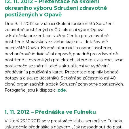
12. 11. 2012 – Prezentace na školení
okresního výboru Sdružení zdravotně
postižených v Opavě
Dne 9. 11. 2012 se v rámci školení funkcionářů Sdružení
zdravotně postižených v ČR, okresní výbor Opava,
uskutečnila prezentace služeb Centra pro zdravotně
postižené Moravskoslezského kraje o.s., detašované
pracoviště Opava. Kromě informací o osobní asistenci,
bezbariérové individuální dopravě, poradně pro zdravotně
postižené a evropských projektech, které realizujeme, jsme
posluchače seznámili také s aktualitami ve vydávání,
předávání a používání s-karet. Prezentaci doplnily bohaté
dotazy a diskuze účastníků. Setkání se zúčastnilo asi 40
členů organizačních složek Sdružení zdravotně postižených.
Fotografie jsou k dispozici
zde
.
1. 11. 2012 – Přednáška ve Fulneku
V úterý 23.10.2012 se v prostorách klubu seniorů ve Fulneku
uskutečnila přednáška s názvem „Jak nespadnout do pasti,