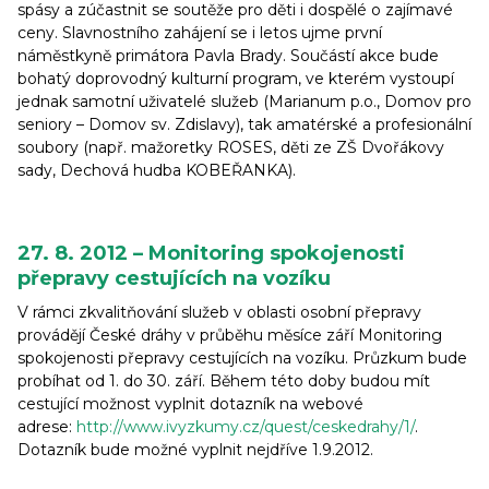
spásy a zúčastnit se soutěže pro děti i dospělé o zajímavé
ceny. Slavnostního zahájení se i letos ujme první
náměstkyně primátora Pavla Brady. Součástí akce bude
bohatý doprovodný kulturní program, ve kterém vystoupí
jednak samotní uživatelé služeb (Marianum p.o., Domov pro
seniory – Domov sv. Zdislavy), tak amatérské a profesionální
soubory (např. mažoretky ROSES, děti ze ZŠ Dvořákovy
sady, Dechová hudba KOBEŘANKA).
27. 8. 2012 – Monitoring spokojenosti
přepravy cestujících na vozíku
V rámci zkvalitňování služeb v oblasti osobní přepravy
provádějí České dráhy v průběhu měsíce září Monitoring
spokojenosti přepravy cestujících na vozíku. Průzkum bude
probíhat od 1. do 30. září. Během této doby budou mít
cestující možnost vyplnit dotazník na webové
adrese:
http://www.ivyzkumy.cz/quest/ceskedrahy/1/
.
Dotazník bude možné vyplnit nejdříve 1.9.2012.