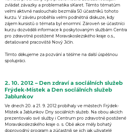
zvládat závazky a problematika sKaret. Těmto tématům
velmi aktivně naslouchalo bezmála 50 účastníků tohoto
kurzu. V závěru proběhla velmi podnětná diskuze, kdy
zájem kursistů o témata byl enormní. Zároveň se účastníci
kurzu dozvěděli informace k poskytovaným službám Centra
pro zdravotně postižené Moravskoslezského kraje o.s.,
detašované pracoviště Nový Jičín.
Tímto děkujeme za pozvání a těšíme na další úspěšnou
spolupráci.
2. 10. 2012 – Den zdraví a sociálních služeb
Frýdek-Místek a Den sociálních služeb
Jablunkov
Ve dnech 20. a 21. 9. 2012 probíhaly ve městech Frýdek-
Místek a Jablunkov Dny sociálních služeb. Na obou akcích
prezentovalo své služby i Centrum pro zdravotně postižené
Moravskoslezského kraje o. s. Obě akce měly bohatý
doprovodný program a zúčastnili se jich jak uživatelé