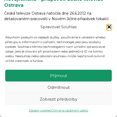
Ostrava
Česká televize Ostrava natočila dne 26.6.2012 na
detašovaném pracovišti v Novém Jičíně příspěvek týkající
se projektu „Individuální doprava na Novojičínsku“.
Spravovat Souhlas
Příspěvek naleznete
zde
.
Abychom poskytli co nejlepší služby, používáme k ukládání a/nebo
přístupu k informacím o zařízení, technologie jako jsou soubory
cookies. Souhlas s těmito technologiemi nám umožní zpracovávat
27. 6. 2012 – Den otevřených dveří ve
údaje, jako je chování při procházení nebo jedinečná ID na tomto
Frýdku-Místku
webu. Nesouhlas nebo odvolání souhlasu může nepříznivě ovlivnit
určité vlastnosti a funkce.
Rovněž na pracovišti ve Frýdku-Místku proběhl 22. 6. 2012
Den otevřených dveří. Návštěvníci měli možnost
prohlédnout si prostory, dozvědět se informace
Příjmout
o poskytovaných službách, prohlédnout či zakoupit si
krásné výrobky uživatelů nebo si mohli nechat změřit tlak.
Odmítnout
Centrum navštívili jak stávající klienti, tak i jejich rodina
či veřejnost. Všichni příchozí obdrželi malou pozornost. Tuto
Zobrazit předvolby
akci hodnotíme velice kladně, děkujeme všem za účast
a spolupráci a těšíme se na další setkání. Fotografie
Zásady cookies
Ochrana osobních údajů
naleznete
zde
.