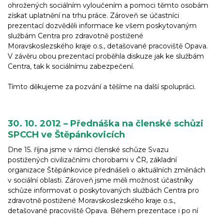
ohrožených sociálním vyloučením a pomoci těmto osobám
získat uplatnění na trhu práce. Zároveň se účastníci
prezentací dozvěděli informace ke všem poskytovaným
službám Centra pro zdravotně postižené
Moravskoslezského kraje o.s., detašované pracoviště Opava.
V závěru obou prezentací proběhla diskuze jak ke službám
Centra, tak k sociálnímu zabezpečení.
Tímto děkujeme za pozvání a těšíme na další spolupráci.
30. 10. 2012 – Přednáška na členské schůzi
SPCCH ve Štěpánkovicích
Dne 15. října jsme v rámci členské schůze Svazu
postižených civilizačními chorobami v ČR, základní
organizace Štěpánkovice přednášeli o aktuálních změnách
v sociální oblasti. Zároveň jsme měli možnost účastníky
schůze informovat o poskytovaných službách Centra pro
zdravotně postižené Moravskoslezského kraje o.s.,
detašované pracoviště Opava. Během prezentace i po ní