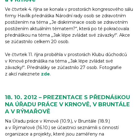
Ve čtvrtek 4. října se konala v prostorách kongresového sálu
firmy Havlík přednáška Národní rady osob se zdravotním
postižením na téma „Je diskriminace osob se zdravotním
postižením aktuálním tématem?“, která po té pokračovala
přednáškou na téma „Jak lépe zvládat své závazky!“. Akce
se zúčastnilo celkem 20 osob.
Ve čtvrtek 11. října proběhla v prostorách Klubu důchodců
v Krnově přednáška na téma „Jak lépe zvládat své
závazky!“. Přednášky se zúčastnilo 27 osob. Fotografie
z akcí naleznete
zde
.
18. 10. 2012 – PREZENTACE S PŘEDNÁšKOU
NA ÚŘADU PRÁCE V KRNOVĚ, V BRUNTÁLE
A V RÝMAŘOVĚ
Na Úřadu práce v Krnově (10.9.), v Bruntále (18.9.)
a v Rýmařově (16.10.) se účastnici seznámili s činností
organizace a projekty, které jsou zaměřeny na