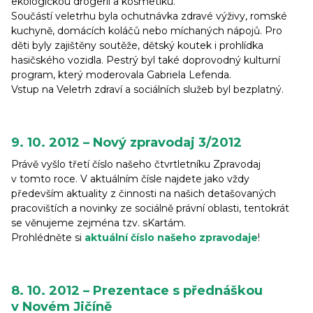
ekologickou drogerii a kosmetiku.
Součástí veletrhu byla ochutnávka zdravé výživy, romské
kuchyně, domácích koláčů nebo míchaných nápojů. Pro
děti byly zajištěny soutěže, dětský koutek i prohlídka
hasičského vozidla. Pestrý byl také doprovodný kulturní
program, který moderovala Gabriela Lefenda.
Vstup na Veletrh zdraví a sociálních služeb byl bezplatný.
9. 10. 2012 – Nový zpravodaj 3/2012
Právě vyšlo třetí číslo našeho čtvrtletníku Zpravodaj
v tomto roce. V aktuálním čísle najdete jako vždy
především aktuality z činnosti na našich detašovaných
pracovištích a novinky ze sociálně právní oblasti, tentokrát
se věnujeme zejména tzv. sKartám.
Prohlédněte si
aktuální číslo našeho zpravodaje
!
8. 10. 2012 – Prezentace s přednáškou
v Novém Jičíně