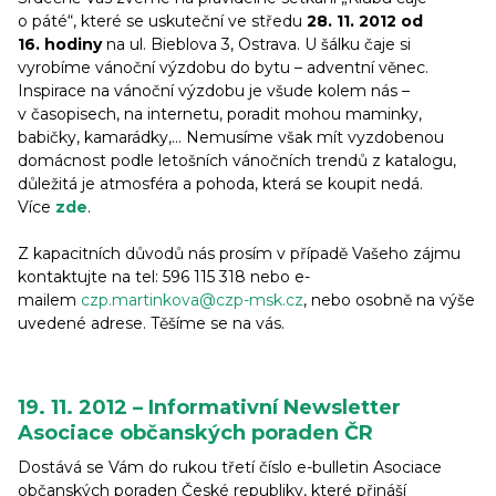
o páté“, které se uskuteční ve středu
28. 11. 2012 od
16. hodiny
na ul. Bieblova 3, Ostrava. U šálku čaje si
vyrobíme vánoční výzdobu do bytu – adventní věnec.
Inspirace na vánoční výzdobu je všude kolem nás –
v časopisech, na internetu, poradit mohou maminky,
babičky, kamarádky,… Nemusíme však mít vyzdobenou
domácnost podle letošních vánočních trendů z katalogu,
důležitá je atmosféra a pohoda, která se koupit nedá.
Více
zde
.
Z kapacitních důvodů nás prosím v případě Vašeho zájmu
kontaktujte na tel: 596 115 318 nebo e-
mailem
czp.martinkova@czp-msk.cz
, nebo osobně na výše
uvedené adrese. Těšíme se na vás.
19. 11. 2012 – Informativní Newsletter
Asociace občanských poraden ČR
Dostává se Vám do rukou třetí číslo e-bulletin Asociace
občanských poraden České republiky, které přináší