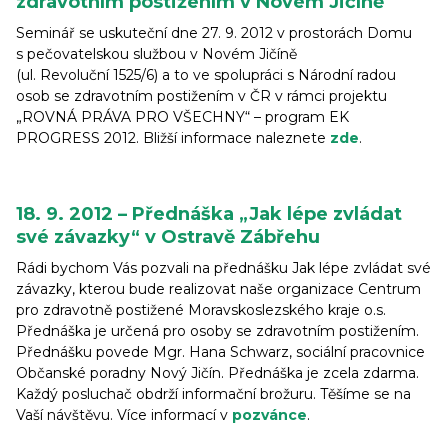
zdravotním postižením v Novém Jičíně
Seminář se uskuteční dne 27. 9. 2012 v prostorách Domu
s pečovatelskou službou v Novém Jičíně
(ul. Revoluční 1525/6) a to ve spolupráci s Národní radou
osob se zdravotním postižením v ČR v rámci projektu
„ROVNÁ PRÁVA PRO VŠECHNY“ – program EK
PROGRESS 2012. Bližší informace naleznete
zde
.
18. 9. 2012 – Přednáška „Jak lépe zvládat
své závazky“ v Ostravě Zábřehu
Rádi bychom Vás pozvali na přednášku Jak lépe zvládat své
závazky, kterou bude realizovat naše organizace Centrum
pro zdravotně postižené Moravskoslezského kraje o.s.
Přednáška je určená pro osoby se zdravotním postižením.
Přednášku povede Mgr. Hana Schwarz, sociální pracovnice
Občanské poradny Nový Jičín. Přednáška je zcela zdarma.
Každý posluchač obdrží informační brožuru. Těšíme se na
Vaší návštěvu. Více informací v
pozvánce
.