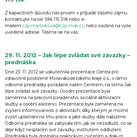
Z kapacitních důvodů nás prosím v případě Vašeho zájmu
kontaktujte na tel: 596 115 318 nebo e-
mailem
czp.martinkova@czp-msk.cz
, nebo osobně na výše
uvedené adrese. Těšíme se na vás.
29. 11. 2012 – Jak lépe zvládat své závazky –
prednáška
Dne 23. 11. 2012 se uskutečnila prezentace Centra pro
zdravotně postižené Moravskoslezského kraje o.s., v rámci
odborné přednášky pořádané našim Centrem, na téma Jak
lépe zvládat své závazky. Úvodní prezentace byla
zaměřena na pracovní poradenství, sociálně aktivizační
služby a osobní asistenci. Prezentace byla zaměřena na
zvýšení informovanosti o aktivitách, díky kterým je možné
zvýšit uplatnění na trhu práce a jaké služby dále nabízíme.
Odborná přednáška se zabývala tím, jak se nezadlužit, co se
děje když nesplácím své závazky, institutem oddlužení.
Přednáška byla doplněna praktickým cvičením a diskuzí.