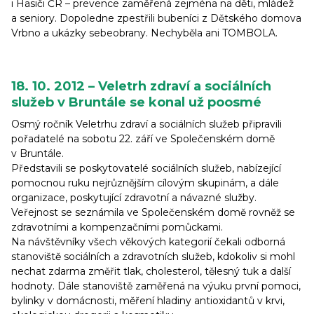
i Hasiči ČR – prevence zaměřená zejména na děti, mládež
a seniory. Dopoledne zpestřili bubeníci z Dětského domova
Vrbno a ukázky sebeobrany. Nechyběla ani TOMBOLA.
18. 10. 2012 – Veletrh zdraví a sociálních
služeb v Bruntále se konal už poosmé
Osmý ročník Veletrhu zdraví a sociálních služeb připravili
pořadatelé na sobotu 22. září ve Společenském domě
v Bruntále.
Představili se poskytovatelé sociálních služeb, nabízející
pomocnou ruku nejrůznějším cílovým skupinám, a dále
organizace, poskytující zdravotní a návazné služby.
Veřejnost se seznámila ve Společenském domě rovněž se
zdravotními a kompenzačními pomůckami.
Na návštěvníky všech věkových kategorií čekali odborná
stanoviště sociálních a zdravotních služeb, kdokoliv si mohl
nechat zdarma změřit tlak, cholesterol, tělesný tuk a další
hodnoty. Dále stanoviště zaměřená na výuku první pomoci,
bylinky v domácnosti, měření hladiny antioxidantů v krvi,