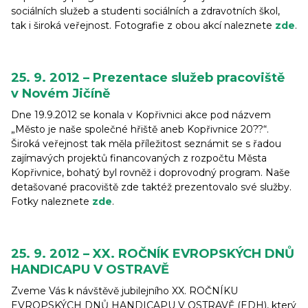
sociálních služeb a studenti sociálních a zdravotních škol,
tak i široká veřejnost. Fotografie z obou akcí naleznete
zde
.
25. 9. 2012 – Prezentace služeb pracoviště
v Novém Jičíně
Dne 19.9.2012 se konala v Kopřivnici akce pod názvem
„Město je naše společné hřiště aneb Kopřivnice 20??“.
Široká veřejnost tak měla příležitost seznámit se s řadou
zajímavých projektů financovaných z rozpočtu Města
Kopřivnice, bohatý byl rovněž i doprovodný program. Naše
detašované pracoviště zde taktéž prezentovalo své služby.
Fotky naleznete
zde
.
25. 9. 2012 – XX. ROČNÍK EVROPSKÝCH DNŮ
HANDICAPU V OSTRAVĚ
Zveme Vás k návštěvě jubilejního XX. ROČNÍKU
EVROPSKÝCH DNŮ HANDICAPU V OSTRAVĚ (EDH), který