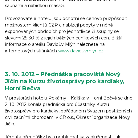
saunami a nabídkou masáží.
Provozovatelé hotelu jsou ochotni se cenově přizpůsobit
možnostem klientů CZP a nabízejí pobyty v méně
exponovaných obdobích pro jednotlivce či skupiny se
slevami 25-30 % z jejich běžných ceníkových cen. Bližší
informace o areálu Davidův Mlýn naleznete na
internetových stránkách
www.daviduvmlyn.cz
.
3. 10. 2012 – Přednáška pracoviště Nový
Jičín na Kurzu životosprávy pro kardiaky,
Horní Bečva
V prostorách hotelu Pekárny – Kalíška v Horní Bečvě se dne
2. 10. 2012 konala přednáška pro účastníky Kurzu
životosprávy pro kardiaky, pořádaném Svazem postižených
civilizačními chorobami v ČR o.s., Okresní organizace Nový
Jičín.
Témata přednášky byla problematika zadluženosti, jak