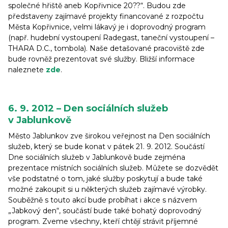
společné hřiště aneb Kopřivnice 20??“. Budou zde
představeny zajímavé projekty financované z rozpočtu
Města Kopřivnice, velmi lákavý je i doprovodný program
(např. hudební vystoupení Radegast, taneční vystoupení –
THARA D.C., tombola). Naše detašované pracoviště zde
bude rovněž prezentovat své služby. Bližší informace
naleznete
zde
.
6. 9. 2012 – Den sociálních služeb
v Jablunkově
Město Jablunkov zve širokou veřejnost na Den sociálních
služeb, který se bude konat v pátek 21. 9. 2012. Součástí
Dne sociálních služeb v Jablunkově bude zejména
prezentace místních sociálních služeb. Můžete se dozvědět
vše podstatné o tom, jaké služby poskytují a bude také
možné zakoupit si u některých služeb zajímavé výrobky.
Souběžně s touto akcí bude probíhat i akce s názvem
„Jabkový den“, součástí bude také bohatý doprovodný
program. Zveme všechny, kteří chtějí strávit příjemné