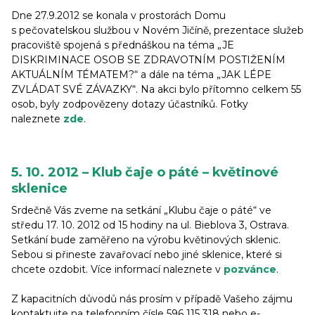
Dne 27.9.2012 se konala v prostorách Domu
s pečovatelskou službou v Novém Jičíně, prezentace služeb
pracoviště spojená s přednáškou na téma „JE
DISKRIMINACE OSOB SE ZDRAVOTNÍM POSTIŽENÍM
AKTUÁLNÍM TÉMATEM?“ a dále na téma „JAK LÉPE
ZVLÁDAT SVÉ ZÁVAZKY“. Na akci bylo přítomno celkem 55
osob, byly zodpovězeny dotazy účastníků. Fotky
naleznete
zde
.
5. 10. 2012 – Klub čaje o páté – květinové
sklenice
Srdečně Vás zveme na setkání „Klubu čaje o páté“ ve
středu 17. 10. 2012 od 15 hodiny na ul. Bieblova 3, Ostrava.
Setkání bude zaměřeno na výrobu květinových sklenic.
Sebou si přineste zavařovací nebo jiné sklenice, které si
chcete ozdobit. Více informací naleznete v
pozvánce
.
Z kapacitních důvodů nás prosím v případě Vašeho zájmu
kontaktujte na telefonním čísle 596 115 318 nebo e-