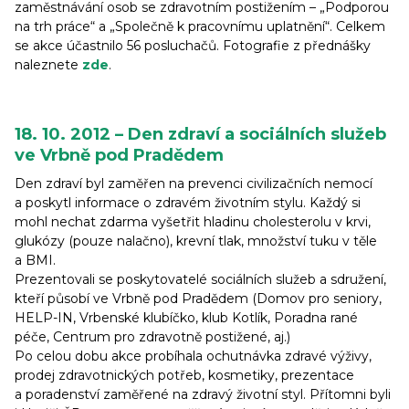
zaměstnávání osob se zdravotním postižením – „Podporou
na trh práce“ a „Společně k pracovnímu uplatnění“. Celkem
se akce účastnilo 56 posluchačů. Fotografie z přednášky
naleznete
zde
.
18. 10. 2012 – Den zdraví a sociálních služeb
ve Vrbně pod Pradědem
Den zdraví byl zaměřen na prevenci civilizačních nemocí
a poskytl informace o zdravém životním stylu. Každý si
mohl nechat zdarma vyšetřit hladinu cholesterolu v krvi,
glukózy (pouze nalačno), krevní tlak, množství tuku v těle
a BMI.
Prezentovali se poskytovatelé sociálních služeb a sdružení,
kteří působí ve Vrbně pod Pradědem (Domov pro seniory,
HELP-IN, Vrbenské klubíčko, klub Kotlík, Poradna rané
péče, Centrum pro zdravotně postižené, aj.)
Po celou dobu akce probíhala ochutnávka zdravé výživy,
prodej zdravotnických potřeb, kosmetiky, prezentace
a poradenství zaměřené na zdravý životní styl. Přítomni byli