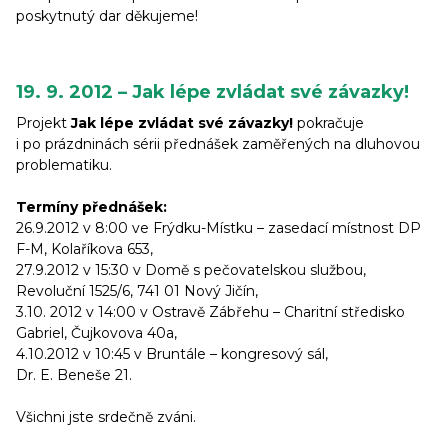
poskytnutý dar děkujeme!
19. 9. 2012 – Jak lépe zvládat své závazky!
Projekt
Jak lépe zvládat své závazky!
pokračuje
i po prázdninách sérii přednášek zaměřených na dluhovou
problematiku.
Termíny přednášek:
26.9.2012 v 8:00 ve Frýdku-Místku – zasedací místnost DP
F-M, Kolaříkova 653,
27.9.2012 v 15:30 v Domě s pečovatelskou službou,
Revoluční 1525/6, 741 01 Nový Jičín,
3.10. 2012 v 14:00 v Ostravě Zábřehu – Charitní středisko
Gabriel, Čujkovova 40a,
4.10.2012 v 10:45 v Bruntále – kongresový sál,
Dr. E. Beneše 21.
Všichni jste srdečně zváni.