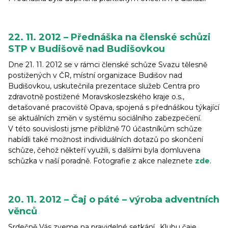
22. 11. 2012 – Přednáška na členské schůzi
STP v Budišově nad Budišovkou
Dne 21. 11. 2012 se v rámci členské schůze Svazu tělesně
postižených v ČR, místní organizace Budišov nad
Budišovkou, uskutečnila prezentace služeb Centra pro
zdravotně postižené Moravskoslezského kraje o.s.,
detašované pracoviště Opava, spojená s přednáškou týkající
se aktuálních změn v systému sociálního zabezpečení.
V této souvislosti jsme přibližně 70 účastníkům schůze
nabídli také možnost individuálních dotazů po skončení
schůze, čehož někteří využili, s dalšími byla domluvena
schůzka v naší poradně. Fotografie z akce naleznete
zde
.
20. 11. 2012 – Čaj o páté – výroba adventních
věnců
Srdečně Vás zveme na pravidelné setkání „Klubu čaje