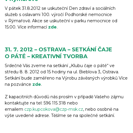
V pátek 31.8.2012 se uskuteční Den zdraví a sociálních
služeb s oslavami 100. výročí Podhorské nemocnice
v Rýmařově. Akce se uskuteční v parku nemocnice od
15:00. Více informací
zde
.
31. 7. 2012 – OSTRAVA – SETKÁNÍ ČAJE
O PÁTÉ – KREATIVNÍ TVORBA
Srdečně Vás zveme na setkání „Klubu čaje o páté“ ve
středu 8. 8. 2012 od 15 hodiny na ul. Bieblova 3, Ostrava.
Setkání bude zaměřeno na Výrobu závěsných výrobků Více
na pozvánce
zde
.
Z kapacitních důvodů nás prosím v případě Vašeho zájmu
kontaktujte na tel: 596 115 318 nebo
emailem
czp.kupcokova@czp-msk.cz
, nebo osobně na
výše uvedené adrese. Těšíme se na společné setkání.