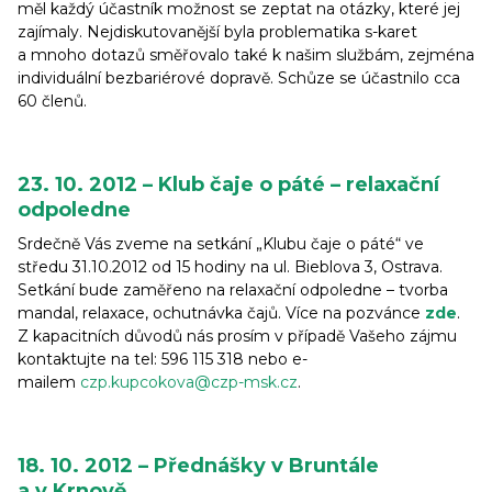
měl každý účastník možnost se zeptat na otázky, které jej
zajímaly. Nejdiskutovanější byla problematika s-karet
a mnoho dotazů směřovalo také k našim službám, zejména
individuální bezbariérové dopravě. Schůze se účastnilo cca
60 členů.
23. 10. 2012 – Klub čaje o páté – relaxační
odpoledne
Srdečně Vás zveme na setkání „Klubu čaje o páté“ ve
středu 31.10.2012 od 15 hodiny na ul. Bieblova 3, Ostrava.
Setkání bude zaměřeno na relaxační odpoledne – tvorba
mandal, relaxace, ochutnávka čajů. Více na pozvánce
zde
.
Z kapacitních důvodů nás prosím v případě Vašeho zájmu
kontaktujte na tel: 596 115 318 nebo e-
mailem
czp.kupcokova@czp-msk.cz
.
18. 10. 2012 – Přednášky v Bruntále
a v Krnově