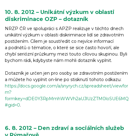
10. 8. 2012 – Unikátní výzkum v oblasti
diskriminace OZP – dotazník
NRZP ČR ve spolupráci s APZP realizuje v těchto dnech
unikátní výzkum v oblasti diskriminace lidí se zdravotním
postižením. Cílem je soustředit co nejvíce informací
a podnětů o tématice, o které se sice často hovoří, ale
chybí seriózní průzkumy mezi touto cílovou skupinou. Byli
bychom rádi, kdybyste nám mohli dotazník vyplnit.
Dotazník je určen jen pro osoby se zdravotním postižením
a můžete ho vyplnit on-line po stisknutí tohoto odkazu:
https://docs.google.com/a/snyrych.cz/spreadsheet/viewfor
m?
formkey=dDE0Y3RpMmhWWVh2aUJlUzZTM0loSUE6MQ
#gid=0
.
6. 8. 2012 – Den zdraví a sociálních služeb
v Rýmařově