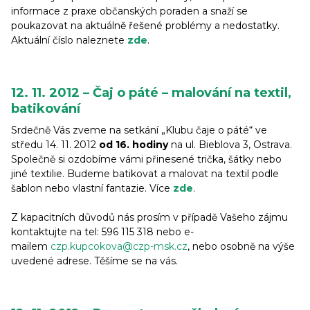
informace z praxe občanských poraden a snaží se
poukazovat na aktuálně řešené problémy a nedostatky.
Aktuální číslo naleznete
zde
.
12. 11. 2012 – Čaj o páté – malování na textil,
batikování
Srdečně Vás zveme na setkání „Klubu čaje o páté“ ve
středu 14. 11. 2012
od 16. hodiny
na ul. Bieblova 3, Ostrava.
Společně si ozdobíme vámi přinesené trička, šátky nebo
jiné textilie. Budeme batikovat a malovat na textil podle
šablon nebo vlastní fantazie. Více
zde
.
Z kapacitních důvodů nás prosím v případě Vašeho zájmu
kontaktujte na tel: 596 115 318 nebo e-
mailem
czp.kupcokova@czp-msk.cz
, nebo osobně na výše
uvedené adrese. Těšíme se na vás.