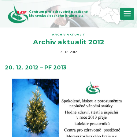
Přeskočit
na
Centrum pro zdravotně postižené
obsah
Moravskoslezského kraje o.p.s.
ARCHIV AKTUALIT
Archiv aktualit 2012
31. 12. 2012
20. 12. 2012 – PF 2013