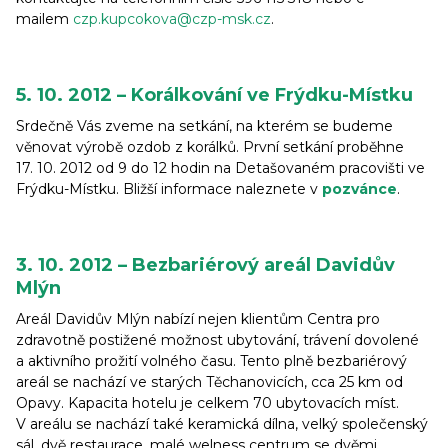
mailem
czp.kupcokova@czp-msk.cz
.
5. 10. 2012 – Korálkování ve Frýdku-Místku
Srdečně Vás zveme na setkání, na kterém se budeme
věnovat výrobě ozdob z korálků. První setkání proběhne
17. 10. 2012 od 9 do 12 hodin na Detašovaném pracovišti ve
Frýdku-Místku. Bližší informace naleznete v
pozvánce
.
3. 10. 2012 – Bezbariérový areál Davidův
Mlýn
Areál Davidův Mlýn nabízí nejen klientům Centra pro
zdravotně postižené možnost ubytování, trávení dovolené
a aktivního prožití volného času. Tento plně bezbariérový
areál se nachází ve starých Těchanovicích, cca 25 km od
Opavy. Kapacita hotelu je celkem 70 ubytovacích míst.
V areálu se nachází také keramická dílna, velký společenský
sál, dvě restaurace, malé welness centrum se dvěmi