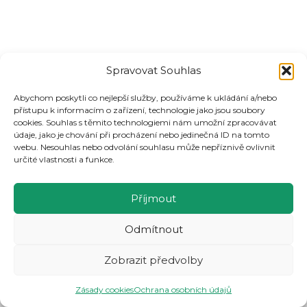
Spravovat Souhlas
Abychom poskytli co nejlepší služby, používáme k ukládání a/nebo
přístupu k informacím o zařízení, technologie jako jsou soubory
cookies. Souhlas s těmito technologiemi nám umožní zpracovávat
údaje, jako je chování při procházení nebo jedinečná ID na tomto
webu. Nesouhlas nebo odvolání souhlasu může nepříznivě ovlivnit
určité vlastnosti a funkce.
Příjmout
Odmítnout
Zobrazit předvolby
© 2026 Centrum pro zdravotně postižené Moravskoslezského kraje o.p.s.
Zásady cookies
Ochrana osobních údajů