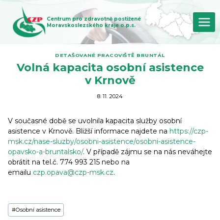
Přeskočit
na
Centrum pro zdravotně postižené
obsah
Moravskoslezského kraje o.p.s.
DETAŠOVANÉ PRACOVIŠTĚ BRUNTÁL
Volná kapacita osobní asistence
v Krnově
8. 11. 2024
V současné době se uvolnila kapacita služby osobní
asistence v Krnově. Bližší informace najdete na
https://czp-
msk.cz/nase-sluzby/osobni-asistence/osobni-asistence-
opavsko-a-bruntalsko/
. V případě zájmu se na nás neváhejte
obrátit na tel.č. 774 993 215 nebo na
emailu
czp.opava@czp-msk.cz
.
Štítky
#
Osobní asistence
příspěvků: