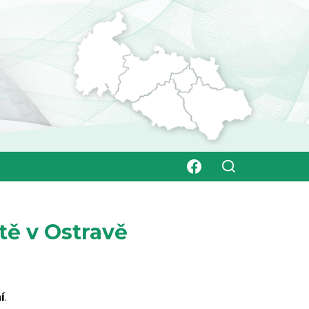
tě v Ostravě
í
.