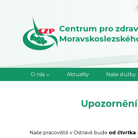
Přeskočit
na
obsah
Centrum pro zdrav
Moravskoslezského 
O nás
Aktuality
Naše služby
Upozornění 
Naše pracoviště v Ostravě bude
od čtvrtka