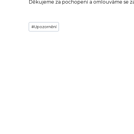
Děkujeme za pochopení a omlouváme se za
Štítky
#
Upozornění
příspěvků: