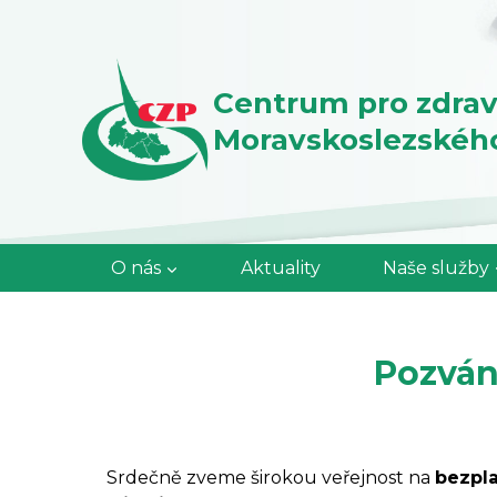
Přeskočit
na
obsah
Centrum pro zdrav
Moravskoslezského 
O nás
Aktuality
Naše služby
Pozván
Srdečně zveme širokou veřejnost na
bezpl