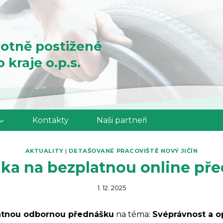
otně postižené
kraje o.p.s.
Kontakty
Naši partneři
AKTUALITY
|
DETAŠOVANÉ PRACOVIŠTĚ NOVÝ JIČÍN
ka na bezplatnou online př
1. 12. 2025
atnou odbornou přednášku
na téma:
Svéprávnost a op