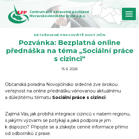
Přeskočit
na
Centrum pro zdravotně postižené
obsah
Moravskoslezského kraje o.p.s.
DETAŠOVANÉ PRACOVIŠTĚ NOVÝ JIČÍN
Pozvánka: Bezplatná online
přednáška na téma „Sociální práce
s cizinci“
15. 6. 2026
Občanská poradna Novojičínsko srdečně zve širokou
veřejnost na online přednášku věnovanou aktuálnímu
a důležitému tématu
Sociální práce s cizinci
.
Zajímá Vás, jak probíhá integrace cizinců v našem regionu,
s jakými výzvami se potýkají a jaká podpora je jim
k dispozici? Připojte se a získejte cenné informace přímo
od odborníků z praxe.