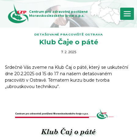
Přeskočit
na
Centrum pro zdravotně postižené
obsah
Moravskoslezského kraje o.p.s.
DETAŠOVANÉ PRACOVIŠTĚ OSTRAVA
Klub Čaje o páté
7. 2. 2025
Srdečně Vás zveme na Klub Čaj o páté, který se uskuteční
dne 20.2.2025 od 15 do 17 na našem detašovaném
pracovišti v Ostravě. Tématem kurzu bude tvorba
„ubrouskovou technikou“.