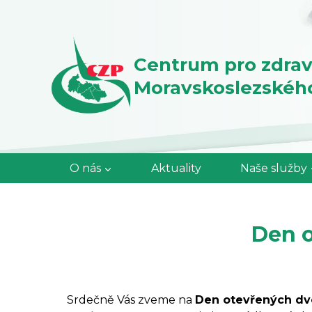
Přeskočit
na
obsah
Centrum pro zdrav
Moravskoslezského 
O nás
Aktuality
Naše služby
Den o
Srdečně Vás zveme na
Den otevřených dv