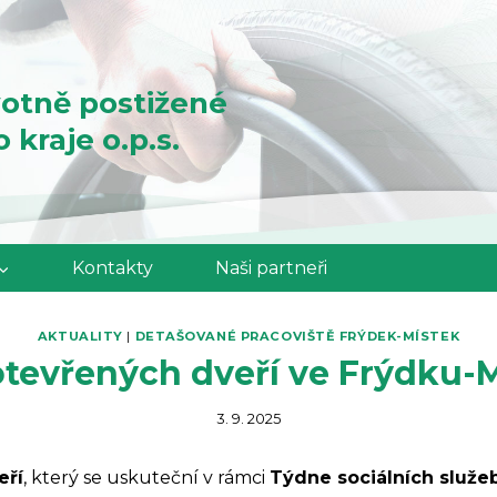
otně postižené
kraje o.p.s.
Kontakty
Naši partneři
AKTUALITY
|
DETAŠOVANÉ PRACOVIŠTĚ FRÝDEK-MÍSTEK
tevřených dveří ve Frýdku-
3. 9. 2025
eří
, který se uskuteční v rámci
Týdne sociálních služe