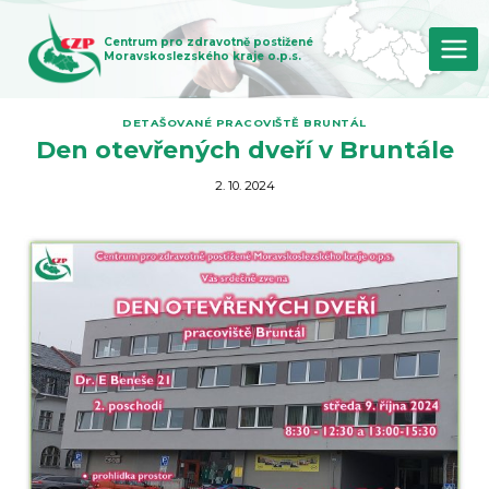
Přeskočit
na
Centrum pro zdravotně postižené
obsah
Moravskoslezského kraje o.p.s.
DETAŠOVANÉ PRACOVIŠTĚ BRUNTÁL
Den otevřených dveří v Bruntále
2. 10. 2024